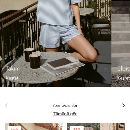
Takım
Elbi
Keşfet
Keşfet
Önceki
Sonrak
Yeni Gelenler
Tümünü gör
44%
44%