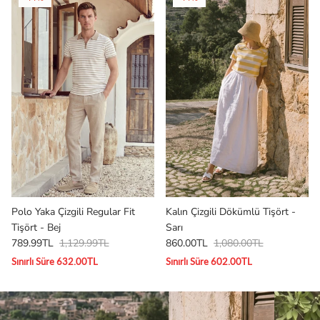
Polo Yaka Çizgili Regular Fit
Kalın Çizgili Dökümlü Tişört -
Tişört - Bej
Sarı
789.99TL
1,129.99TL
860.00TL
1,080.00TL
Sınırlı Süre 632.00TL
Sınırlı Süre 602.00TL