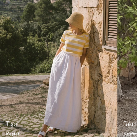
Tişört
Takı
Keşfet
Keşfet