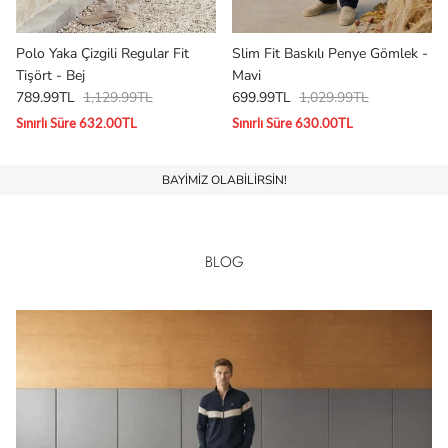
Polo Yaka Çizgili Regular Fit
Slim Fit Baskılı Penye Gömlek -
Tişört - Bej
Mavi
789.99TL
1,129.99TL
699.99TL
1,029.99TL
Sınırlı Süre 632.00TL
Sınırlı Süre 630.00TL
BAYİMİZ OLABİLİRSİN!
BLOG