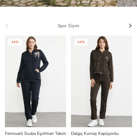
Önceki
Sonrak
Spor Giyim
44%
44%
Fermuarlı Scuba Eşofman Takım
Dalgıç Kumaş Kapüşonlu