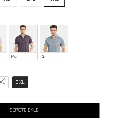
Mor
Gri
XL
3XL
SEPETE EKLE