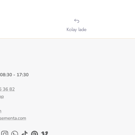
Kolay İade
 08:30 - 17:30
6 36 82
pp
n
@sementa.com