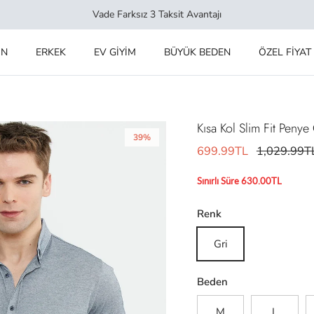
Vade Farksız 3 Taksit Avantajı
IN
ERKEK
EV GİYİM
BÜYÜK BEDEN
ÖZEL FİYAT
Kısa Kol Slim Fit Penye
39%
699.99TL
1,029.99T
Sınırlı Süre 630.00TL
Renk
Gri
Beden
M
L