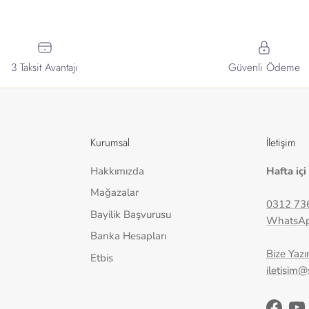
3 Taksit Avantajı
Güvenli Ödeme
Kurumsal
İletişim
Hakkımızda
Hafta içi
Mağazalar
0312 73
Bayilik Başvurusu
WhatsA
Banka Hesapları
Bize Yazı
Etbis
iletisim