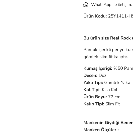
WhatsApp ile iletişim.
Ürün Kodu:
25Y1411-H
Bu ürün size Real Rock e
Pamuk içerikli penye kum
gömlek slim fit kalıptır.
Kumaş İçeriği:
%50 Pamu
Desen:
Düz
Yaka Tipi:
Gömlek Yaka
Kol Tipi:
Kısa Kol
Ürün Boyu:
72 cm
Kalıp Tipi:
Slim Fit
Mankenin Giydiği Beden
Manken Ölçüleri: