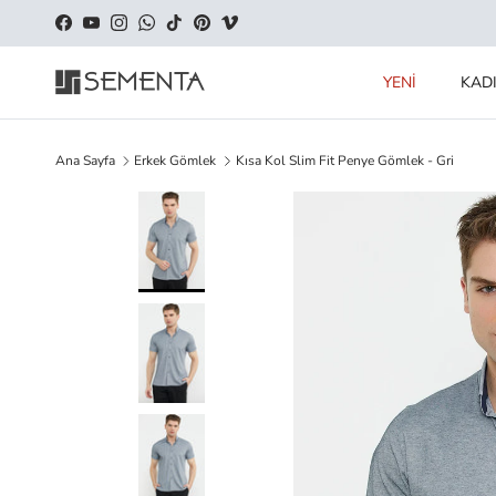
İçeriği geç
Facebook
YouTube
Instagram
WhatsApp
TikTok
Pinterest
Vimeo
YENİ
KAD
Ana Sayfa
Erkek Gömlek
Kısa Kol Slim Fit Penye Gömlek - Gri