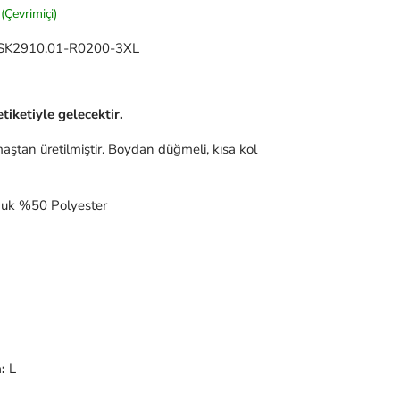
(Çevrimiçi)
SK2910.01-R0200-3XL
tiketiyle gelecektir.
aştan üretilmiştir. Boydan düğmeli, kısa kol
k %50 Polyester
:
L