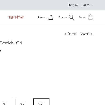
Dil
İletişim
Türkçe
TEK FİYAT
Hesap
Arama
Sepet
Önceki
Sonraki
 Gömlek - Gri
L
XL
2XL
3XL