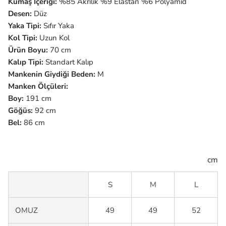
Kumaş İçeriği:
%85 Akrilik %9 Elastan %6 Polyamid
Desen:
Düz
Yaka Tipi:
Sıfır Yaka
Kol Tipi:
Uzun
Kol
Ürün Boyu:
70 cm
Kalıp Tipi:
Standart Kalıp
Mankenin Giydiği Beden:
M
Manken Ölçüleri:
Boy:
191 cm
Göğüs:
92 cm
Bel:
86 cm
cm
S
M
L
OMUZ
49
49
52