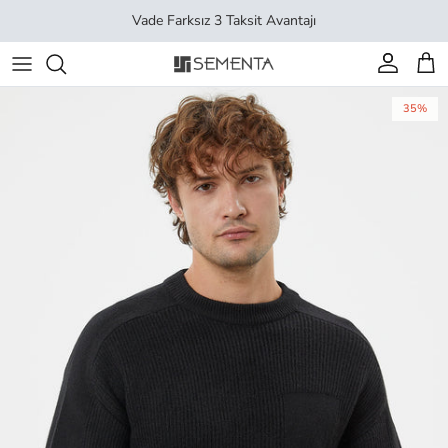
İçeriği geç
Vade Farksız 3 Taksit Avantajı
Hesap
Sep
35%