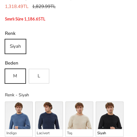
1,318.49TL
1,829.99TL
Sınırlı Süre 1,186.65TL
Renk
Siyah
Beden
M
L
Renk
Renk
-
Siyah
Indigo
Lacivert
Taş
Siyah