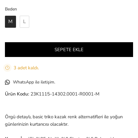
Beden
Beden
M
L
SEPETE EKLE
3 adet kaldı.
WhatsApp ile iletişim.
Ürün Kodu:
23K1115-14302.0001-R0001-M
Örgü detaylı, basic triko kazak renk alternatifleri ile yoğun
günlerinizin kurtarıcısı olacaktır.