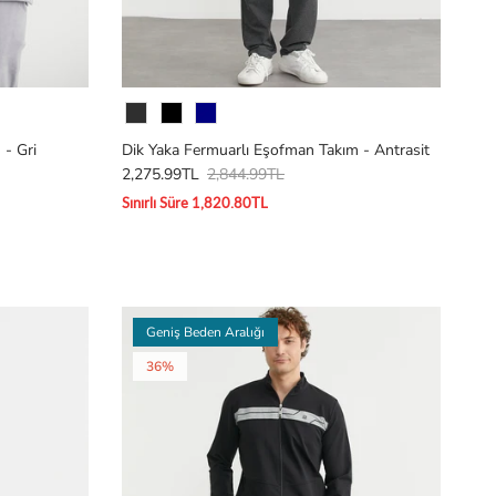
Renk
 - Gri
Dik Yaka Fermuarlı Eşofman Takım - Antrasit
2,275.99TL
2,844.99TL
Sınırlı Süre 1,820.80TL
Geniş Beden Aralığı
36%