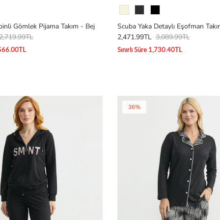
Renk
inli Gömlek Pijama Takım - Bej
Scuba Yaka Detaylı Eşofman Takı
2,719.99TL
2,471.99TL
3,089.99TL
1,566.00TL
Sınırlı Süre 1,730.40TL
36%