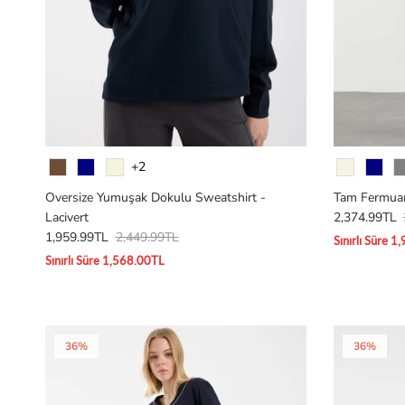
Renk
Renk
+2
Oversize Yumuşak Dokulu Sweatshirt -
Tam Fermuarl
Lacivert
2,374.99TL
1,959.99TL
2,449.99TL
Sınırlı Süre 
Sınırlı Süre 1,568.00TL
36%
36%