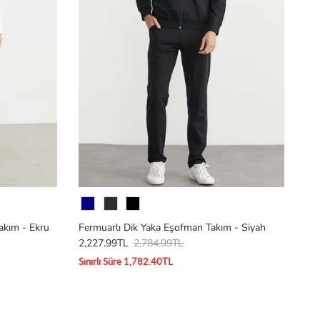
Renk
akım - Ekru
Fermuarlı Dik Yaka Eşofman Takım - Siyah
2,227.99TL
2,784.99TL
Sınırlı Süre 1,782.40TL