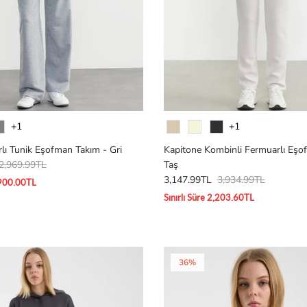
Renk
+1
+1
ı Tunik Eşofman Takım - Gri
Kapitone Kombinli Fermuarlı Eşo
2,969.99TL
Taş
3,147.99TL
3,934.99TL
1,900.00TL
Sınırlı Süre 2,203.60TL
36%