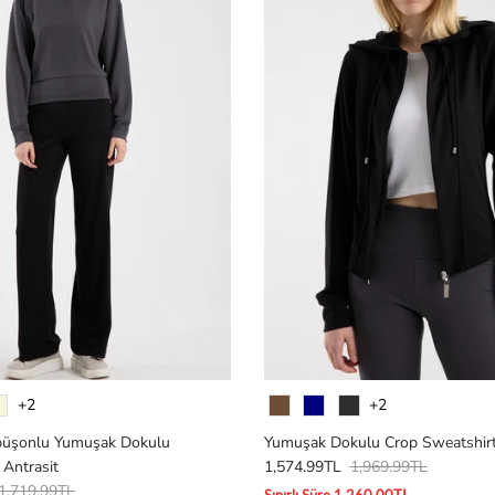
Renk
+2
+2
püşonlu Yumuşak Dokulu
Yumuşak Dokulu Crop Sweatshirt
 Antrasit
1,574.99TL
1,969.99TL
1,719.99TL