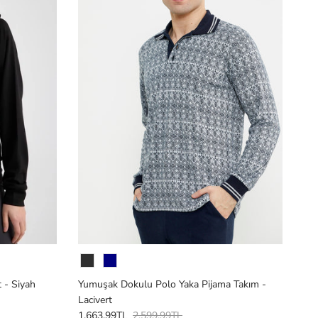
Renk
 - Siyah
Yumuşak Dokulu Polo Yaka Pijama Takım -
Lacivert
1,663.99TL
2,599.99TL