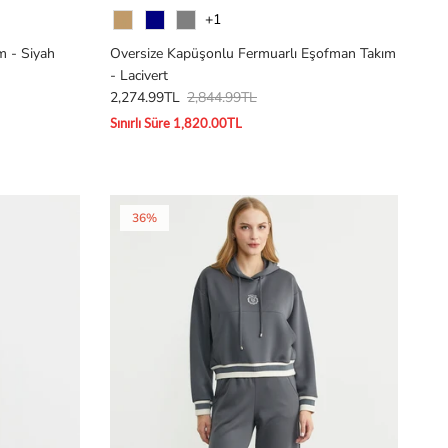
Renk
+1
m - Siyah
Oversize Kapüşonlu Fermuarlı Eşofman Takım
- Lacivert
2,274.99TL
2,844.99TL
Sınırlı Süre 1,820.00TL
36%