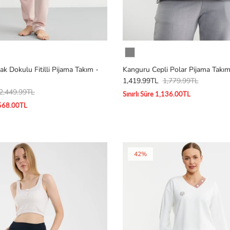
Renk
ak Dokulu Fitilli Pijama Takım -
Kanguru Cepli Polar Pijama Takım
1,419.99TL
1,779.99TL
2,449.99TL
Sınırlı Süre 1,136.00TL
1,568.00TL
42%