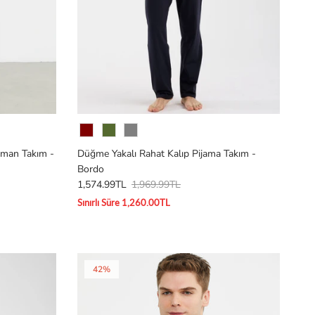
Renk
fman Takım -
Düğme Yakalı Rahat Kalıp Pijama Takım -
Bordo
1,574.99TL
1,969.99TL
Sınırlı Süre 1,260.00TL
42%