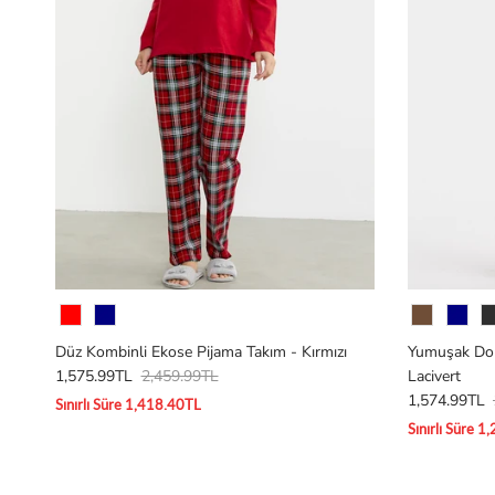
Renk
Renk
Düz Kombinli Ekose Pijama Takım - Kırmızı
Yumuşak Dok
1,575.99TL
2,459.99TL
Lacivert
1,574.99TL
Sınırlı Süre 1,418.40TL
Sınırlı Süre 