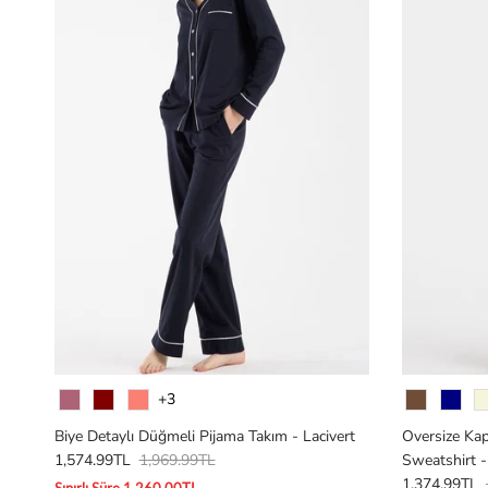
Renk
Renk
+3
Biye Detaylı Düğmeli Pijama Takım - Lacivert
Oversize Ka
1,574.99TL
1,969.99TL
Sweatshirt -
1,374.99TL