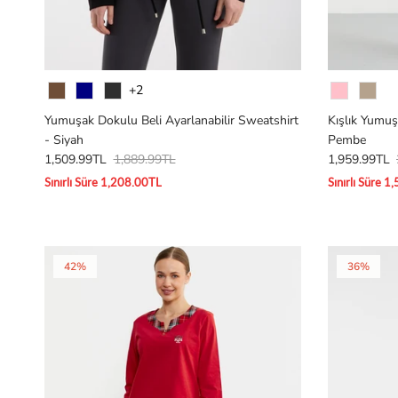
Renk
Renk
+2
Yumuşak Dokulu Beli Ayarlanabilir Sweatshirt
Kışlık Yumuş
- Siyah
Pembe
1,509.99TL
1,889.99TL
1,959.99TL
Sınırlı Süre 1,208.00TL
Sınırlı Süre 
42%
36%