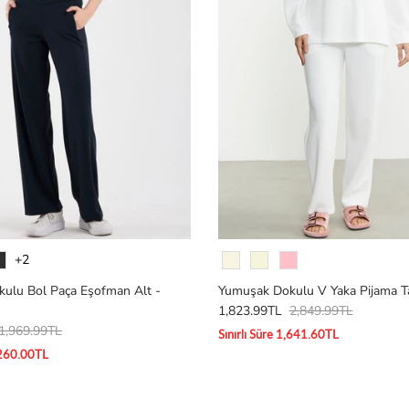
Renk
+2
ulu Bol Paça Eşofman Alt -
Yumuşak Dokulu V Yaka Pijama T
1,823.99TL
2,849.99TL
1,969.99TL
Sınırlı Süre 1,641.60TL
1,260.00TL