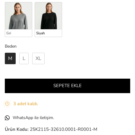
Gri
Siyah
Beden
Beden
M
L
XL
SEPETE EKLE
3 adet kaldı.
WhatsApp ile iletişim.
Ürün Kodu:
25K2115-32610.0001-R0001-M