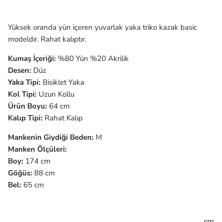
Yüksek oranda yün içeren yuvarlak yaka triko kazak basic
modeldir. Rahat kalıptır.
Kumaş İçeriği:
%80 Yün %20 Akrilik
Desen:
Düz
Yaka Tipi:
Bisiklet Yaka
Kol Tipi:
Uzun
Kollu
Ürün Boyu:
64 cm
Kalıp Tipi:
Rahat Kalıp
Mankenin Giydiği Beden:
M
Manken Ölçüleri:
Boy:
174 cm
Göğüs:
88 cm
Bel:
65 cm
cm