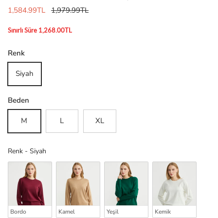
1,584.99TL
1,979.99TL
Sınırlı Süre 1,268.00TL
Renk
Siyah
Beden
M
L
XL
Renk
Renk
-
Siyah
Bordo
Kamel
Yeşil
Kemik