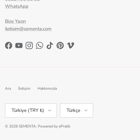
WhatsApp
Bize Yazın
iletisim@sementa.com
Facebook
YouTube
Instagram
WhatsApp
TikTok
Pinterest
Vimeo
Ara
İletişim
Hakkımızda
Ülke/Bölge
Dil
Türkiye (TRY ₺)
Türkçe
© 2026
SEMENTA
.
Powered by
ePratik