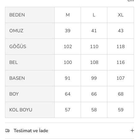
BEDEN
M
L
XL
OMUZ
39
41
43
GÖĞÜS
102
110
118
BEL
100
108
116
BASEN
91
99
107
BOY
64
66
68
KOL BOYU
57
58
59
Teslimat ve İade