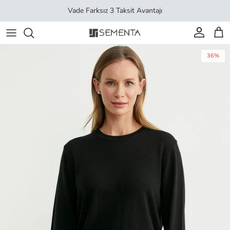
İçeriği geç
Vade Farksız 3 Taksit Avantajı
Hesap
Sep
36%