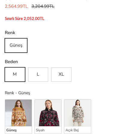
2,564.99TL
3,204.99TL
Sınırlı Süre 2,052.00TL
Renk
Güneş
Beden
M
L
XL
Renk
Renk
-
Güneş
Güneş
Siyah
Açık Bej