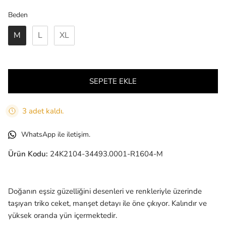
Beden
Beden
M
L
XL
SEPETE EKLE
3 adet kaldı.
WhatsApp ile iletişim.
Ürün Kodu:
24K2104-34493.0001-R1604-M
Doğanın eşsiz güzelliğini desenleri ve renkleriyle üzerinde
taşıyan triko ceket, manşet detayı ile öne çıkıyor. Kalındır ve
yüksek oranda yün içermektedir.