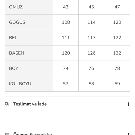
OMUZ
43
45
47
GÖĞÜS
108
114
120
BEL
111
117
122
BASEN
120
126
132
BOY
74
76
78
KOL BOYU
57
58
59
Teslimat ve İade
Ödeme Seçenekleri