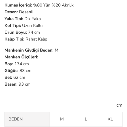
Kumaş İçeriği:
%80 Yün %20 Akrilik
Desen:
Desenli
Yaka Tipi:
Dik Yaka
Kol Tipi:
Uzun
Kollu
Ürün Boyu:
74 cm
Kalıp Tipi:
Rahat Kalıp
Mankenin Giydiği Beden:
M
Manken Ölçüleri:
Boy:
174 cm
Göğüs:
83 cm
Bel:
62 cm
Basen:
93 cm
cm
BEDEN
M
L
XL