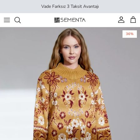
İçeriği geç
Vade Farksız 3 Taksit Avantajı
Hesap
Sep
36%