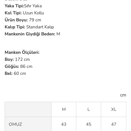
Yaka Tipi:
Sıfır
Yaka
Kol Tipi:
Uzun
Kollu
Ürün Boyu:
79 cm
Kalıp Tipi:
Standart Kalıp
Mankenin Giydiği Beden:
M
Manken Ölçüleri:
Boy:
172 cm
Göğüs:
86 cm
Bel:
60 cm
cm
M
L
XL
OMUZ
43
45
47