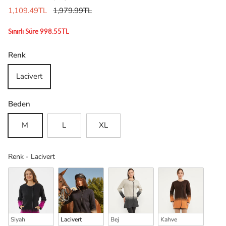
1,109.49TL
1,979.99TL
Sınırlı Süre 998.55TL
Renk
Lacivert
Beden
M
L
XL
Renk
Renk
-
Lacivert
Siyah
Lacivert
Bej
Kahve