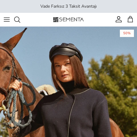
İçeriği geç
Vade Farksız 3 Taksit Avantajı
Hesap
Sep
50%