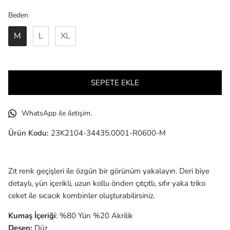
Beden
Beden
M
L
XL
SEPETE EKLE
WhatsApp ile iletişim.
Ürün Kodu:
23K2104-34435.0001-R0600-M
Zıt renk geçişleri ile özgün bir görünüm yakalayın. Deri biye
detaylı, yün içerikli, uzun kollu önden çıtçıtlı, sıfır yaka triko
ceket ile sıcacık kombinler oluşturabilirsiniz.
Kumaş İçeriği
: %80 Yün %20 Akrilik
Desen:
Düz