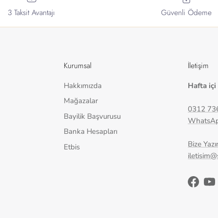
3 Taksit Avantajı
Güvenli Ödeme
Kurumsal
İletişim
Hakkımızda
Hafta içi
Mağazalar
0312 73
Bayilik Başvurusu
WhatsA
Banka Hesapları
Bize Yazı
Etbis
iletisim
Facebo
Yo