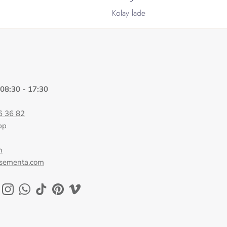
Kolay İade
 08:30 - 17:30
6 36 82
pp
n
@sementa.com
ok
uTube
Instagram
WhatsApp
TikTok
Pinterest
Vimeo