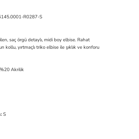
6145.0001-R0287-S
tilen, saç örgü detaylı, midi boy elbise. Rahat
n kollu, yırtmaçlı triko elbise ile şıklık ve konforu
%20 Akrilik
:
S