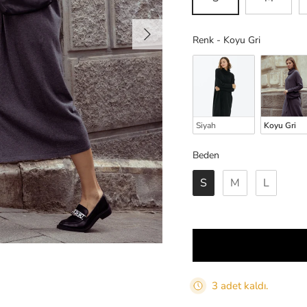
Sonraki
Renk
Renk
-
Koyu Gri
Siyah
Koyu Gri
Beden
Beden
S
M
L
3 adet kaldı.