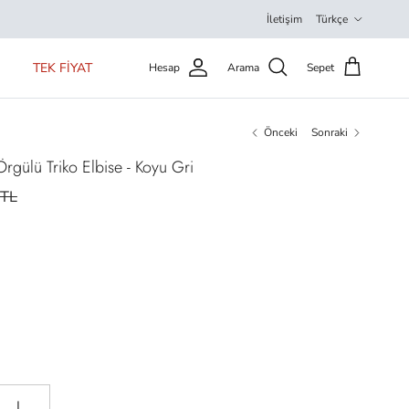
Dil
İletişim
Türkçe
TEK FİYAT
Hesap
Arama
Sepet
Önceki
Sonraki
gülü Triko Elbise - Koyu Gri
9TL
L