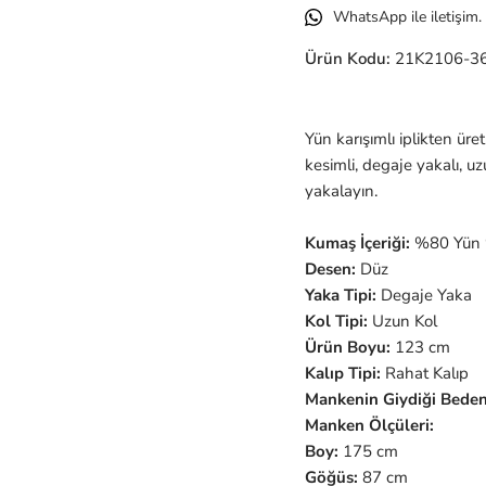
WhatsApp ile iletişim.
Ürün Kodu:
21K2106-3
Yün karışımlı iplikten üre
kesimli, degaje yakalı, uzu
yakalayın.
Kumaş İçeriği:
%80 Yün 
Desen:
Düz
Yaka Tipi:
Degaje
Yaka
Kol Tipi:
Uzun Kol
Ürün Boyu:
123 cm
Kalıp Tipi:
Rahat Kalıp
Mankenin Giydiği Beden
Manken Ölçüleri:
Boy:
175 cm
Göğüs:
87 cm