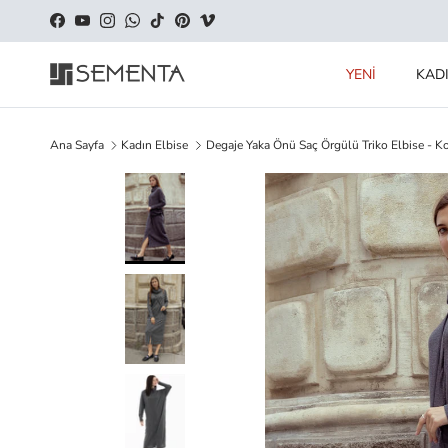
İçeriği geç
Facebook
YouTube
Instagram
WhatsApp
TikTok
Pinterest
Vimeo
YENİ
KAD
Ana Sayfa
Kadın Elbise
Degaje Yaka Önü Saç Örgülü Triko Elbise - K