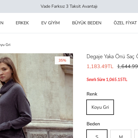
Vade Farksız 3 Taksit Avantajı
IN
ERKEK
EV GİYİM
BÜYÜK BEDEN
ÖZEL FİYAT
oyu Gri
Degaje Yaka Önü Saç Ör
35%
1,183.49TL
1,644.9
Sınırlı Süre 1,065.15TL
Renk
Koyu Gri
Beden
S
M