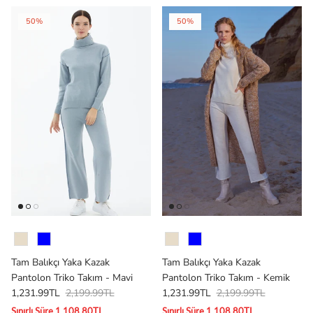
50%
50%
Renk
Renk
Tam Balıkçı Yaka Kazak
Tam Balıkçı Yaka Kazak
Pantolon Triko Takım - Mavi
Pantolon Triko Takım - Kemik
1,231.99TL
2,199.99TL
1,231.99TL
2,199.99TL
Sınırlı Süre 1,108.80TL
Sınırlı Süre 1,108.80TL