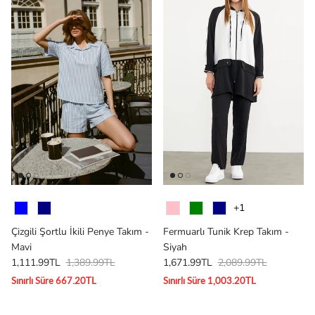
Renk
Renk
+1
Çizgili Şortlu İkili Penye Takım -
Fermuarlı Tunik Krep Takım -
Mavi
Siyah
1,111.99TL
1,389.99TL
1,671.99TL
2,089.99TL
Sınırlı Süre 667.20TL
Sınırlı Süre 1,003.20TL