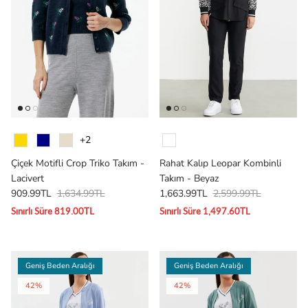
Renk
Renk
+2
Çiçek Motifli Crop Triko Takım -
Rahat Kalıp Leopar Kombinli
Lacivert
Takım - Beyaz
909.99TL
1,634.99TL
1,663.99TL
2,599.99TL
Sınırlı Süre 819.00TL
Sınırlı Süre 1,497.60TL
Geniş Beden Aralığı
Geniş Beden Aralığı
42%
42%