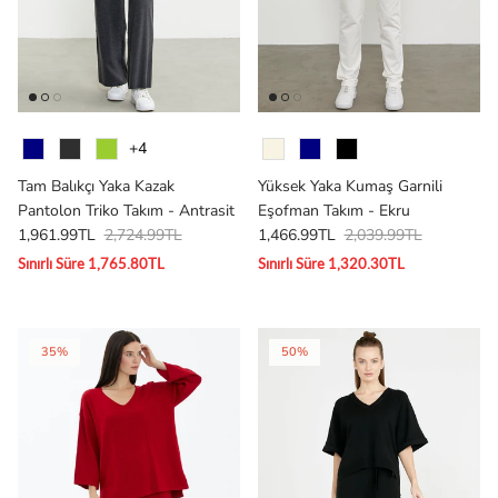
Renk
Renk
+4
Tam Balıkçı Yaka Kazak
Yüksek Yaka Kumaş Garnili
Pantolon Triko Takım - Antrasit
Eşofman Takım - Ekru
1,961.99TL
2,724.99TL
1,466.99TL
2,039.99TL
Sınırlı Süre 1,765.80TL
Sınırlı Süre 1,320.30TL
35%
50%