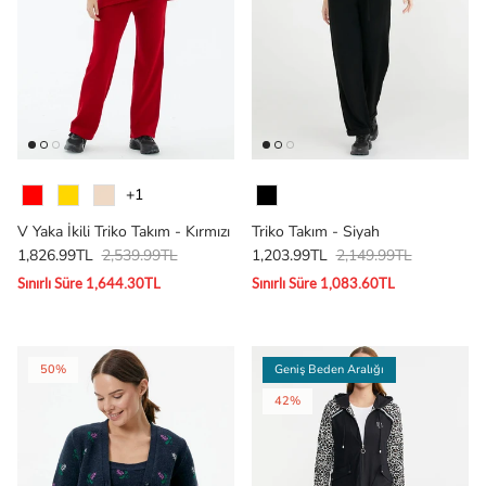
Renk
Renk
+1
V Yaka İkili Triko Takım - Kırmızı
Triko Takım - Siyah
1,826.99TL
2,539.99TL
1,203.99TL
2,149.99TL
Sınırlı Süre 1,644.30TL
Sınırlı Süre 1,083.60TL
50%
Geniş Beden Aralığı
42%