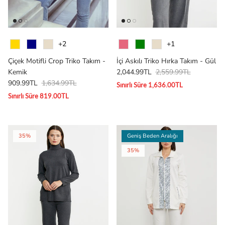
Renk
Renk
+2
+1
Çiçek Motifli Crop Triko Takım -
İçi Askılı Triko Hırka Takım - Gül
Kemik
2,044.99TL
2,559.99TL
909.99TL
1,634.99TL
Sınırlı Süre 1,636.00TL
Sınırlı Süre 819.00TL
35%
Geniş Beden Aralığı
35%