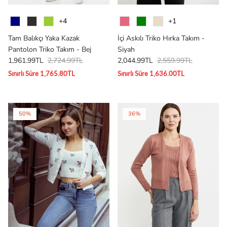
Renk
Renk
+4
+1
Tam Balıkçı Yaka Kazak
İçi Askılı Triko Hırka Takım -
Pantolon Triko Takım - Bej
Siyah
1,961.99TL
2,724.99TL
2,044.99TL
2,559.99TL
Sınırlı Süre 1,765.80TL
Sınırlı Süre 1,636.00TL
50%
36%