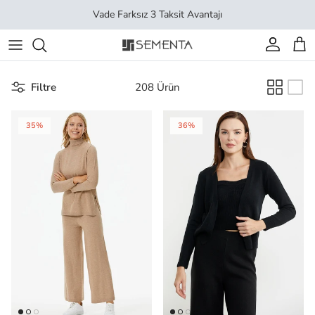
İçeriği geç
Vade Farksız 3 Taksit Avantajı
Hesap
Sep
Filtre
208 Ürün
35%
36%