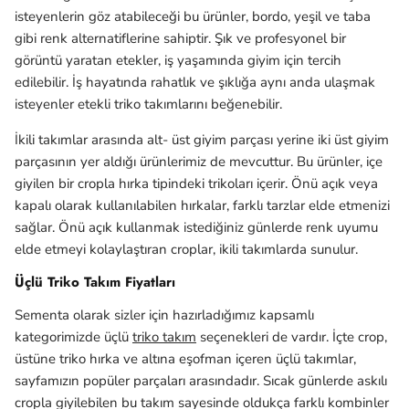
isteyenlerin göz atabileceği bu ürünler, bordo, yeşil ve taba
gibi renk alternatiflerine sahiptir. Şık ve profesyonel bir
görüntü yaratan etekler, iş yaşamında giyim için tercih
edilebilir. İş hayatında rahatlık ve şıklığa aynı anda ulaşmak
isteyenler etekli triko takımlarını beğenebilir.
İkili takımlar arasında alt- üst giyim parçası yerine iki üst giyim
parçasının yer aldığı ürünlerimiz de mevcuttur. Bu ürünler, içe
giyilen bir cropla hırka tipindeki trikoları içerir. Önü açık veya
kapalı olarak kullanılabilen hırkalar, farklı tarzlar elde etmenizi
sağlar. Önü açık kullanmak istediğiniz günlerde renk uyumu
elde etmeyi kolaylaştıran croplar, ikili takımlarda sunulur.
Üçlü Triko Takım Fiyatları
Sementa olarak sizler için hazırladığımız kapsamlı
kategorimizde üçlü
triko takım
seçenekleri de vardır. İçte crop,
üstüne triko hırka ve altına eşofman içeren üçlü takımlar,
sayfamızın popüler parçaları arasındadır. Sıcak günlerde askılı
cropla giyilebilen bu takım sayesinde oldukça farklı kombinler