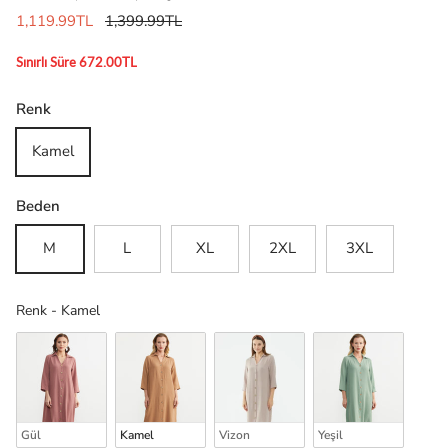
1,119.99TL
1,399.99TL
Sınırlı Süre 672.00TL
Renk
Kamel
Beden
M
L
XL
2XL
3XL
Renk
Renk
-
Kamel
Gül
Kamel
Vizon
Yeşil