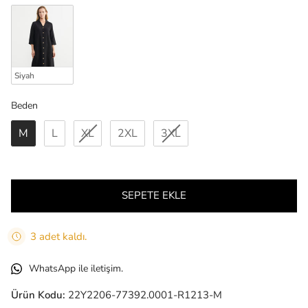
Siyah
Beden
Beden
M
L
XL
2XL
3XL
SEPETE EKLE
3 adet kaldı.
WhatsApp ile iletişim.
Ürün Kodu:
22Y2206-77392.0001-R1213-M