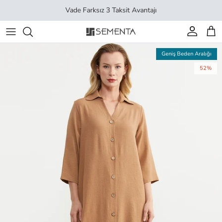
İçeriği geç
Vade Farksız 3 Taksit Avantajı
Hesap
Sep
Geniş Beden Aralığı
52%