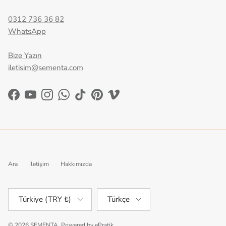
0312 736 36 82
WhatsApp
Bize Yazın
iletisim@sementa.com
Facebook
YouTube
Instagram
WhatsApp
TikTok
Pinterest
Vimeo
Ara
İletişim
Hakkımızda
Ülke/Bölge
Dil
Türkiye (TRY ₺)
Türkçe
© 2026
SEMENTA
.
Powered by
ePratik