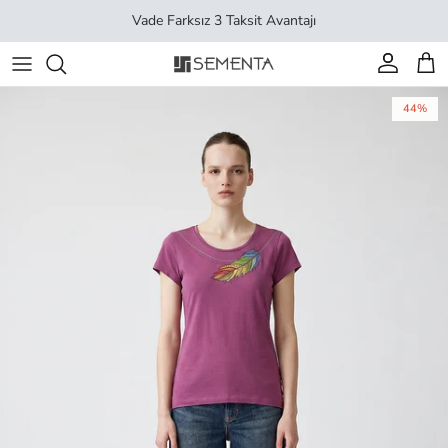
İçeriği geç
Vade Farksız 3 Taksit Avantajı
Hesap
Sep
44%