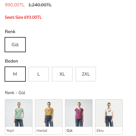
990.00TL
1,240.00TL
Sınırlı Süre 693.00TL
Renk
Gül
Beden
M
L
XL
2XL
Renk
Renk
-
Gül
Yeşil
Hardal
Gül
Ekru