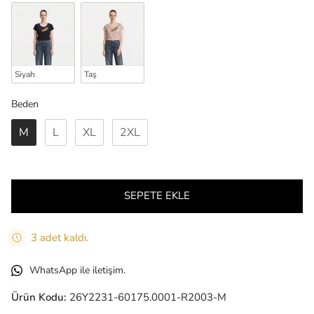
Siyah
Taş
Beden
Beden
M
L
XL
2XL
SEPETE EKLE
3 adet kaldı.
WhatsApp ile iletişim.
Ürün Kodu:
26Y2231-60175.0001-R2003-M