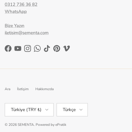
0312 736 36 82
WhatsApp
Bize Yazın
iletisim@sementa.com
Facebook
YouTube
Instagram
WhatsApp
TikTok
Pinterest
Vimeo
Ara
İletişim
Hakkımızda
Ülke/Bölge
Dil
Türkiye (TRY ₺)
Türkçe
© 2026
SEMENTA
.
Powered by
ePratik