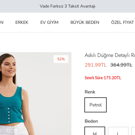
Vade Farksız 3 Taksit Avantajı
IN
ERKEK
EV GİYİM
BÜYÜK BEDEN
ÖZEL FİYAT
Askılı Düğme Detaylı Ri
52%
291.99TL
364.99TL
Sınırlı Süre 175.20TL
Renk
Petrol
Beden
M
L