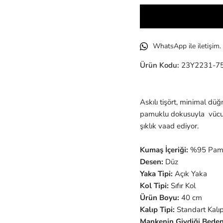
WhatsApp ile iletişim.
Ürün Kodu:
23Y2231-7
Askılı tişört, minimal düğm
pamuklu dokusuyla vücud
şıklık vaad ediyor.
Kumaş İçeriği:
%95 Pamu
Desen:
Düz
Yaka Tipi:
Açık Yaka
Kol Tipi:
Sıfır Kol
Ürün Boyu:
40 cm
Kalıp Tipi:
Standart Kalı
Mankenin Giydiği Beden