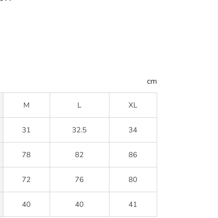
cm
M
L
XL
31
32.5
34
78
82
86
72
76
80
40
40
41