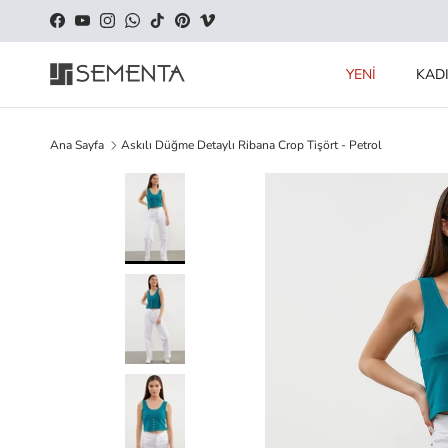
İçeriği geç
Facebook
YouTube
Instagram
WhatsApp
TikTok
Pinterest
Vimeo
YENİ
KAD
Ana Sayfa
Askılı Düğme Detaylı Ribana Crop Tişört - Petrol