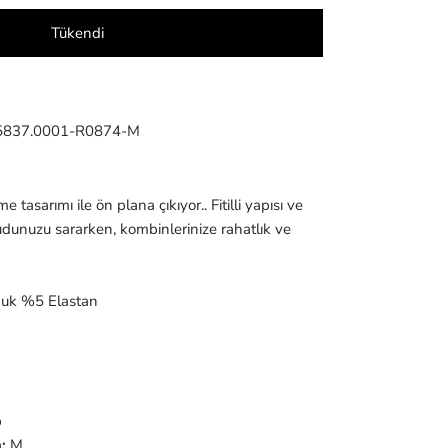
Tükendi
5837.0001-R0874-M
e tasarımı ile ön plana çıkıyor.. Fitilli yapısı ve
unuzu sararken, kombinlerinize rahatlık ve
k %5 Elastan
p
:
M