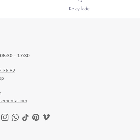
Kolay İade
 08:30 - 17:30
6 36 82
pp
n
@sementa.com
ok
uTube
Instagram
WhatsApp
TikTok
Pinterest
Vimeo