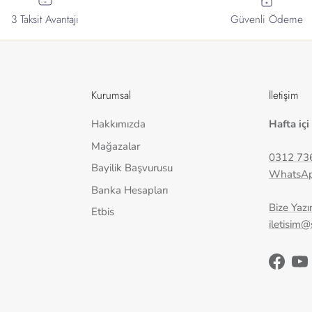
3 Taksit Avantajı
Güvenli Ödeme
Kurumsal
İletişim
Hakkımızda
Hafta içi
Mağazalar
0312 73
Bayilik Başvurusu
WhatsA
Banka Hesapları
Bize Yazı
Etbis
iletisim
Facebo
Yo