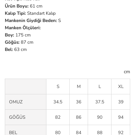
Ürün Boyu:
61 cm
Kalıp Tipi:
Standart Kalıp
Mankenin Giydiği Beden:
S
Manken Ölçüleri:
Boy:
175 cm
Göğüs:
87 cm
Bel:
63
cm
cm
S
M
L
XL
OMUZ
34.5
36
37.5
39
GÖĞÜS
82
86
90
94
BEL
80
84
88
92