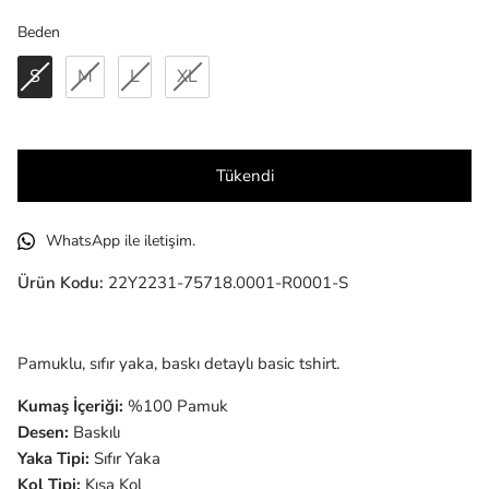
Beden
Beden
S
M
L
XL
Tükendi
WhatsApp ile iletişim.
Ürün Kodu:
22Y2231-75718.0001-R0001-S
Pamuklu, sıfır yaka, baskı detaylı basic tshirt.
Kumaş İçeriği:
%100 Pamuk
Desen:
Baskılı
Yaka Tipi:
Sıfır Yaka
Kol Tipi:
Kısa Kol