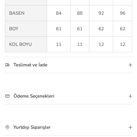
BASEN
84
88
92
96
BOY
61
61
62
62
KOL BOYU
11
11
12
12
Teslimat ve İade
Ödeme Seçenekleri
Yurtdışı Siparişler