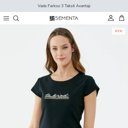
İçeriği geç
Vade Farksız 3 Taksit Avantajı
Hesap
Sep
61%