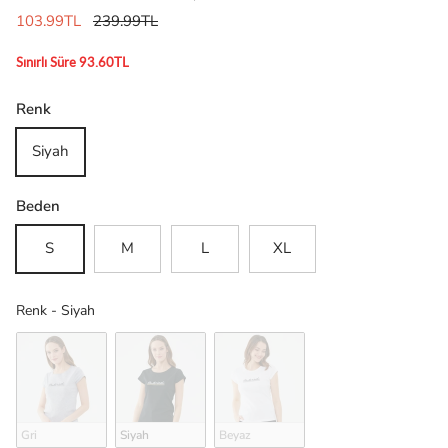
103.99TL
239.99TL
Sınırlı Süre 93.60TL
Renk
Siyah
Beden
S
M
L
XL
Renk
Renk
-
Siyah
Gri
Siyah
Beyaz