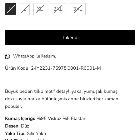
M
L
XL
2XL
3XL
Tükendi
WhatsApp ile iletişim.
Ürün Kodu:
24Y2231-75975.0001-R0001-M
Büyük beden triko motif detaylı yaka, yumuşak kumaş
dokusuyla harika bütünleşmiş anne bluzleri her zaman
popüler.
Kumaş İçeriği:
%95 Viskoz %5 Elastan
Desen:
Düz
Yaka Tipi:
Sıfır
Yaka