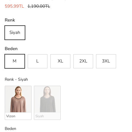
595.99TL
1,190.00TL
Renk
Siyah
Beden
M
L
XL
2XL
3XL
Renk
Renk
-
Siyah
Vizon
Siyah
Beden
Beden