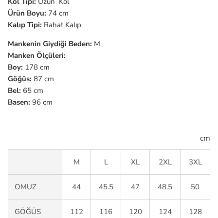
Kol Tipi:
Uzun Kol
Ürün Boyu:
74 cm
Kalıp Tipi:
Rahat Kalıp
Mankenin Giydiği Beden:
M
Manken Ölçüleri:
Boy:
178 cm
Göğüs:
87 cm
Bel:
65 cm
Basen:
96 cm
cm
M
L
XL
2XL
3XL
OMUZ
44
45.5
47
48.5
50
GÖĞÜS
112
116
120
124
128