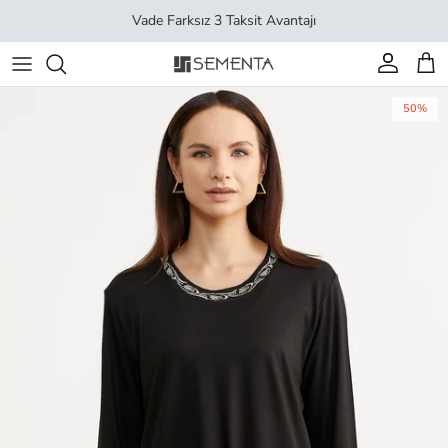
İçeriği geç
Vade Farksız 3 Taksit Avantajı
Hesap
Sep
50%