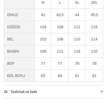
M
L
XL
2XL
OMUZ
41
42.5
44
45.5
GÖĞÜS
104
108
112
116
BEL
102
106
110
114
BASEN
108
112
116
120
BOY
77
77
78
78
KOL BOYU
60
60
61
61
Teslimat ve İade