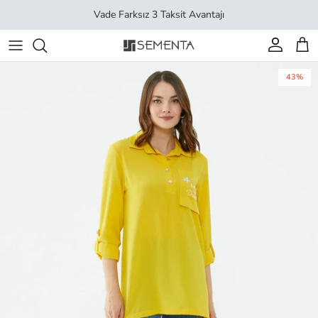
İçeriği geç
Vade Farksız 3 Taksit Avantajı
Hesap
Sep
43%