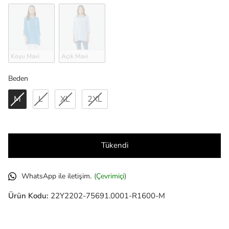
Koyu Mavi
Açık Mavi
Beden
Beden
M
L
XL
2XL
Tükendi
WhatsApp ile iletişim.
(Çevrimiçi)
Ürün Kodu:
22Y2202-75691.0001-R1600-M