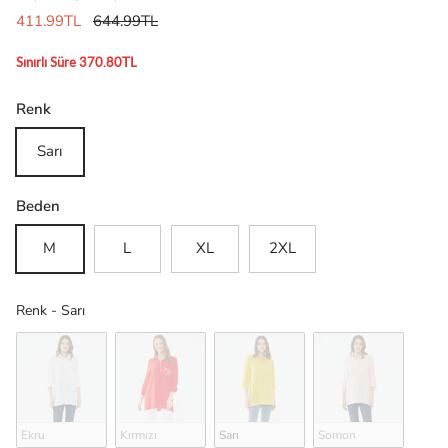
411.99TL
644.99TL
Sınırlı Süre 370.80TL
Renk
Sarı
Beden
M
L
XL
2XL
Renk
Renk
-
Sarı
Ekru
Kırmızı
Sarı
Somon