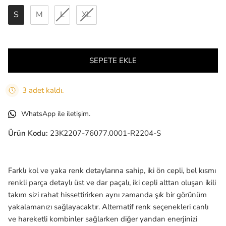
S
M
L
XL
SEPETE EKLE
3 adet kaldı.
WhatsApp ile iletişim.
Ürün Kodu:
23K2207-76077.0001-R2204-S
Farklı kol ve yaka renk detaylarına sahip, iki ön cepli, bel kısmı
renkli parça detaylı üst ve dar paçalı, iki cepli alttan oluşan ikili
takım sizi rahat hissettirirken aynı zamanda şık bir görünüm
yakalamanızı sağlayacaktır. Alternatif renk seçenekleri canlı
ve hareketli kombinler sağlarken diğer yandan enerjinizi