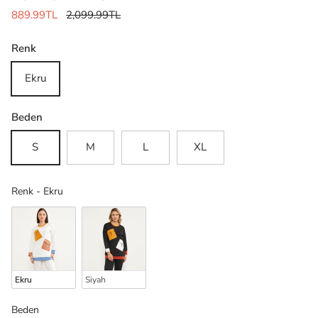
889.99TL
2,099.99TL
Renk
Ekru
Beden
S
M
L
XL
Renk
Renk
-
Ekru
Ekru
Siyah
Beden
Beden