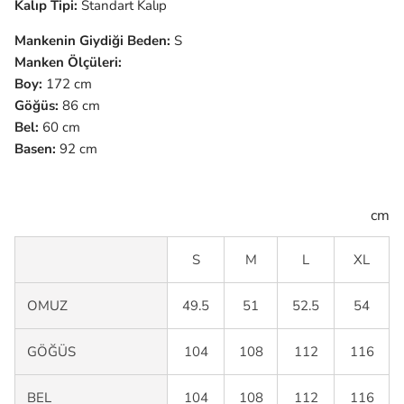
Kalıp Tipi:
Standart Kalıp
Mankenin Giydiği Beden:
S
Manken Ölçüleri:
Boy:
172 cm
Göğüs:
86 cm
Bel:
60 cm
Basen:
92 cm
cm
S
M
L
XL
OMUZ
49.5
51
52.5
54
GÖĞÜS
104
108
112
116
BEL
104
108
112
116