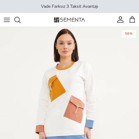
İçeriği geç
Vade Farksız 3 Taksit Avantajı
Hesap
Sep
58%