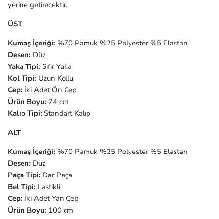
yerine getirecektir.
ÜST
Kumaş İçeriği:
%70 Pamuk %25 Polyester %5 Elastan
Desen:
Düz
Yaka Tipi:
Sıfır Yaka
Kol Tipi:
Uzun Kollu
Cep:
İki Adet Ön Cep
Ürün Boyu:
74 cm
Kalıp Tipi:
Standart Kalıp
ALT
Kumaş İçeriği:
%70 Pamuk %25 Polyester %5 Elastan
Desen:
Düz
Paça Tipi:
Dar Paça
Bel Tipi:
Lastikli
Cep:
İki Adet Yan Cep
Ürün Boyu:
100 cm