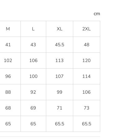
cm
M
L
XL
2XL
41
43
45.5
48
102
106
113
120
96
100
107
114
88
92
99
106
68
69
71
73
65
65
65.5
65.5