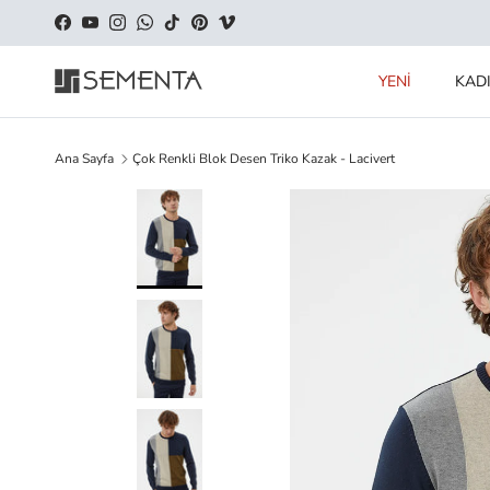
İçeriği geç
Facebook
YouTube
Instagram
WhatsApp
TikTok
Pinterest
Vimeo
YENİ
KAD
Ana Sayfa
Çok Renkli Blok Desen Triko Kazak - Lacivert