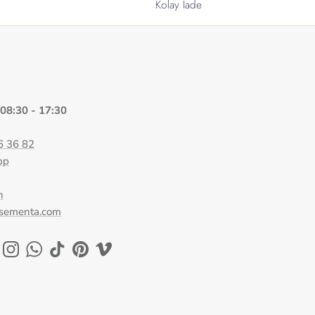
Kolay İade
 08:30 - 17:30
6 36 82
pp
n
@sementa.com
ok
uTube
Instagram
WhatsApp
TikTok
Pinterest
Vimeo