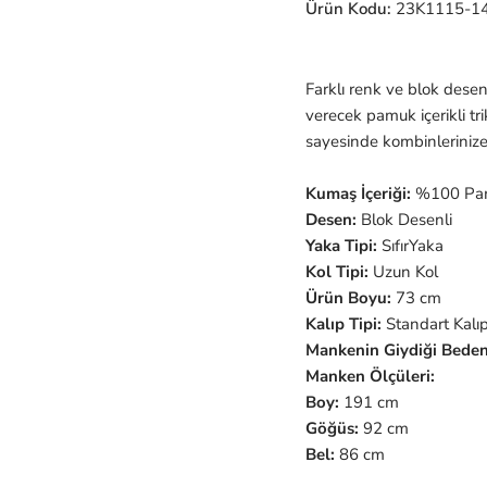
Ürün Kodu:
23K1115-1
Farklı renk ve blok desen
verecek pamuk içerikli tr
sayesinde kombinlerinize 
Kumaş İçeriği:
%100 Pa
Desen:
Blok Desenli
Yaka Tipi:
SıfırYaka
Kol Tipi:
Uzun
Kol
Ürün Boyu:
73 cm
Kalıp Tipi:
Standart Kalı
Mankenin Giydiği Beden
Manken Ölçüleri:
Boy:
191 cm
Göğüs:
92 cm
Bel:
86 cm