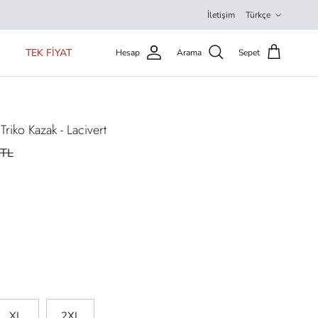
Dil
İletişim
Türkçe
TEK FİYAT
Hesap
Arama
Sepet
riko Kazak - Lacivert
9TL
XL
2XL