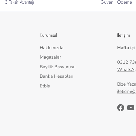
3 Taksit Avantajı
Güvenli Ödeme
Kurumsal
İletişim
Hakkımızda
Hafta içi
Mağazalar
0312 73
Bayilik Başvurusu
WhatsA
Banka Hesapları
Bize Yazı
Etbis
iletisim
Facebo
Yo