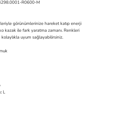
4298.0001-R0600-M
leriyle görünümlerinize hareket katıp enerji
iko kazak ile fark yaratma zamanı. Renkleri
kolaylıkla uyum sağlayabilirsiniz.
muk
p
:
L