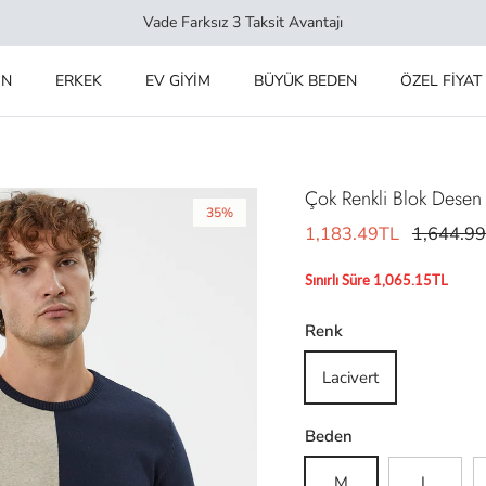
Vade Farksız 3 Taksit Avantajı
IN
ERKEK
EV GİYİM
BÜYÜK BEDEN
ÖZEL FİYAT
Çok Renkli Blok Desen T
35%
1,183.49TL
1,644.9
Sınırlı Süre 1,065.15TL
Renk
Lacivert
Beden
M
L