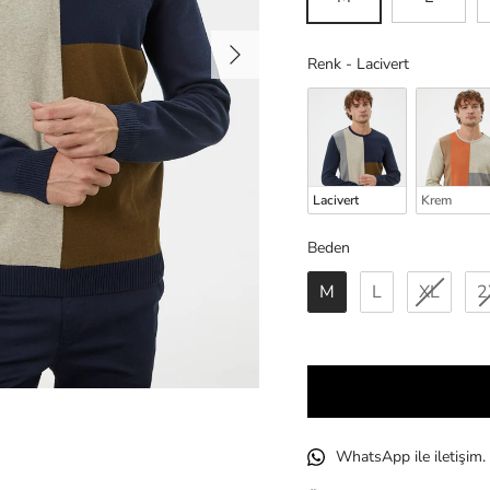
Sonraki
Renk
Renk
-
Lacivert
Lacivert
Krem
Beden
Beden
M
L
XL
2
WhatsApp ile iletişim.