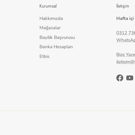
Kurumsal
İletişim
Hakkımızda
Hafta içi
Mağazalar
0312 73
Bayilik Başvurusu
WhatsA
Banka Hesapları
Bize Yazı
Etbis
iletisim
Facebo
Yo