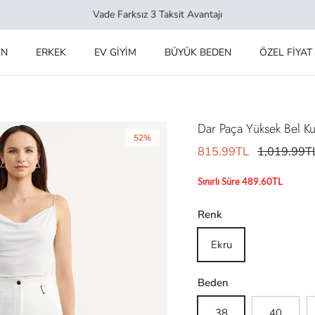
Vade Farksız 3 Taksit Avantajı
IN
ERKEK
EV GİYİM
BÜYÜK BEDEN
ÖZEL FİYAT
Dar Paça Yüksek Bel Ku
52%
815.99TL
1,019.99T
Sınırlı Süre 489.60TL
Renk
Ekru
Beden
38
40