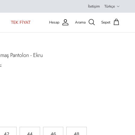
Dil
İletişim
Türkçe
TEK FİYAT
Hesap
Arama
Sepet
maş Pantolon - Ekru
L
42
44
46
48