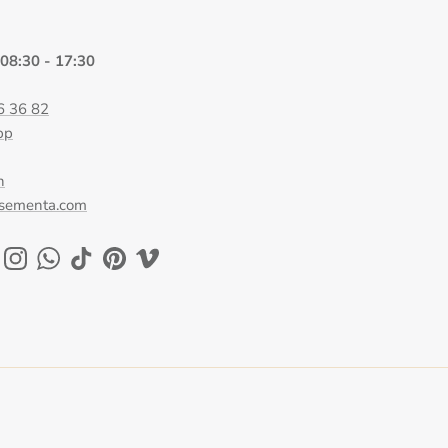
 08:30 - 17:30
6 36 82
pp
n
@sementa.com
ok
uTube
Instagram
WhatsApp
TikTok
Pinterest
Vimeo