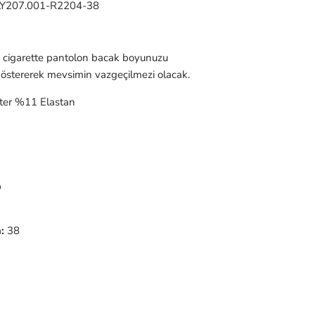
Y207.001-R2204-38
ı cigarette pantolon bacak boyunuzu
stererek mevsimin vazgeçilmezi olacak.
er %11 Elastan
p
:
38