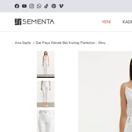
İçeriği geç
Facebook
YouTube
Instagram
WhatsApp
TikTok
Pinterest
Vimeo
YENİ
KAD
Ana Sayfa
Dar Paça Yüksek Bel Kumaş Pantolon - Ekru