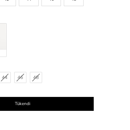
44
46
48
Tükendi