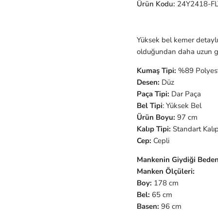
Ürün Kodu:
24Y2418-FL
Yüksek bel kemer detayl
olduğundan daha uzun gö
Kumaş Tipi:
%89 Polyest
Desen:
Düz
Paça Tipi:
Dar Paça
Bel Tipi
: Yüksek Bel
Ürün Boyu:
97 cm
Kalıp Tipi:
Standart Kalı
Cep:
Cepli
Mankenin Giydiği Beden
Manken Ölçüleri:
Boy:
178 cm
Bel:
65 cm
Basen:
96 cm