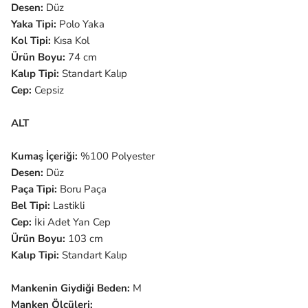
Desen:
Düz
Yaka Tipi:
Polo Yaka
Kol Tipi:
Kısa Kol
Ürün Boyu:
74 cm
Kalıp Tipi:
Standart Kalıp
Cep:
Cepsiz
ALT
Kumaş İçeriği:
%100 Polyester
Desen:
Düz
Paça Tipi:
Boru Paça
Bel Tipi:
Lastikli
Cep:
İki Adet Yan Cep
Ürün Boyu:
103 cm
Kalıp Tipi:
Standart Kalıp
Mankenin Giydiği Beden:
M
Manken Ölçüleri: