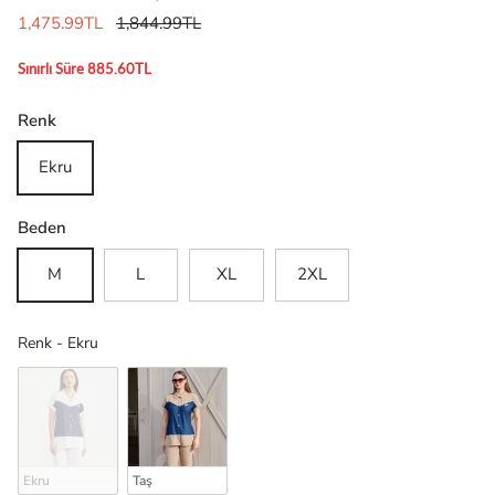
1,475.99TL
1,844.99TL
Sınırlı Süre 885.60TL
Renk
Ekru
Beden
M
L
XL
2XL
Renk
Renk
-
Ekru
Ekru
Taş