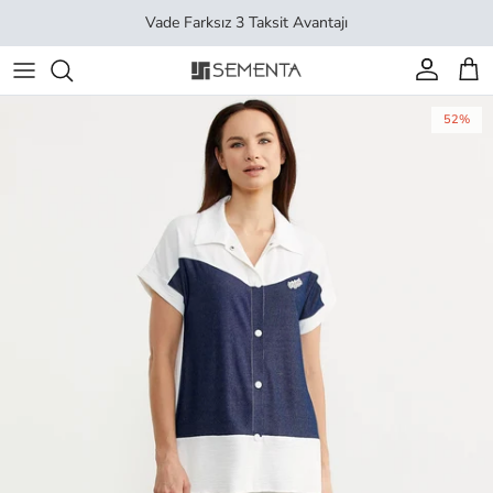
İçeriği geç
Vade Farksız 3 Taksit Avantajı
Hesap
Sep
52%