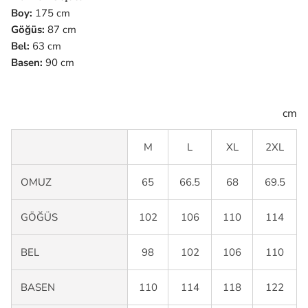
Boy:
175 cm
Göğüs:
87 cm
Bel:
63 cm
Basen:
90 cm
cm
M
L
XL
2XL
OMUZ
65
66.5
68
69.5
GÖĞÜS
102
106
110
114
BEL
98
102
106
110
BASEN
110
114
118
122