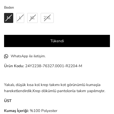
Beden
Beden
M
L
XL
2XL
Tükendi
WhatsApp ile iletişim.
Ürün Kodu:
24Y2238-76327.0001-R2204-M
Yakalı, düşük kısa kol krep takımı kot görünümlü kumaşla
hareketlendirdik.Krep dökümlü pantolonla takım yapılmıştır.
ÜST
Kumaş İçeriği:
%100 Polyester