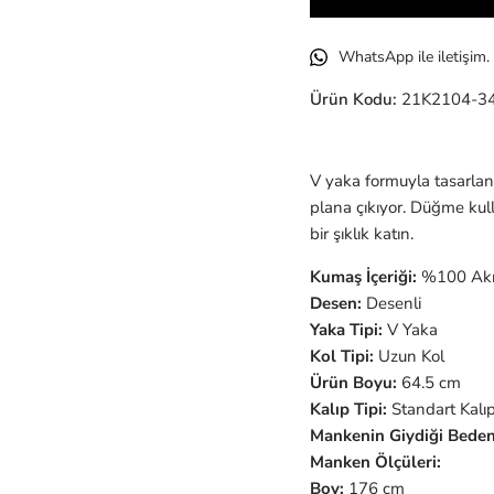
WhatsApp ile iletişim.
Ürün Kodu:
21K2104-34
V yaka formuyla tasarlan
plana çıkıyor. Düğme kulla
bir şıklık katın.
Kumaş İçeriği:
%100 Akr
Desen:
Desenli
Yaka Tipi:
V Yaka
Kol Tipi:
Uzun Kol
Ürün Boyu:
64.5 cm
Kalıp Tipi:
Standart Kalı
Mankenin Giydiği Beden
Manken Ölçüleri:
Boy:
176 cm