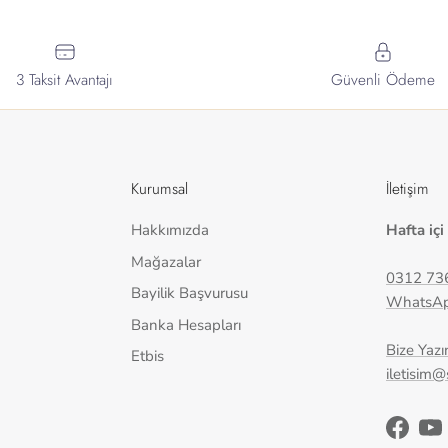
3 Taksit Avantajı
Güvenli Ödeme
Kurumsal
İletişim
Hakkımızda
Hafta içi
Mağazalar
0312 73
Bayilik Başvurusu
WhatsA
Banka Hesapları
Bize Yazı
Etbis
iletisim
Facebo
Yo