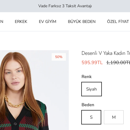
Vade Farksız 3 Taksit Avantajı
IN
ERKEK
EV GİYİM
BÜYÜK BEDEN
ÖZEL FİYAT
Desenli V Yaka Kadın Tr
50%
595.99TL
1,190.00T
Renk
Siyah
Beden
S
M