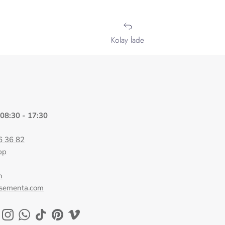
Kolay İade
 08:30 - 17:30
6 36 82
pp
n
@sementa.com
ok
uTube
Instagram
WhatsApp
TikTok
Pinterest
Vimeo