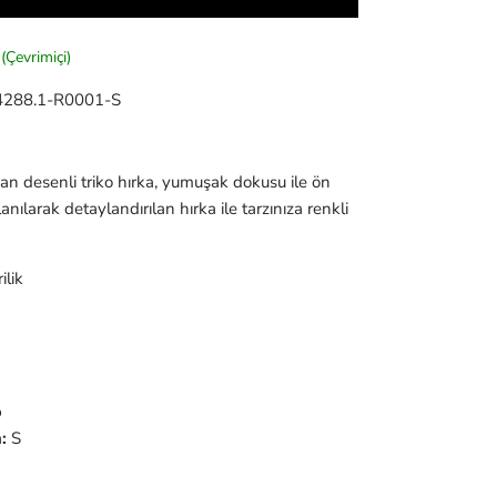
(Çevrimiçi)
288.1-R0001-S
an desenli triko hırka, yumuşak dokusu ile ön
nılarak detaylandırılan hırka ile tarzınıza renkli
ilik
p
:
S