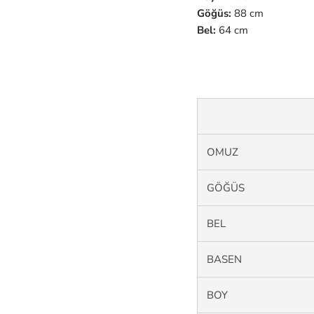
Göğüs:
88 cm
Bel:
64 cm
OMUZ
GÖĞÜS
BEL
BASEN
BOY