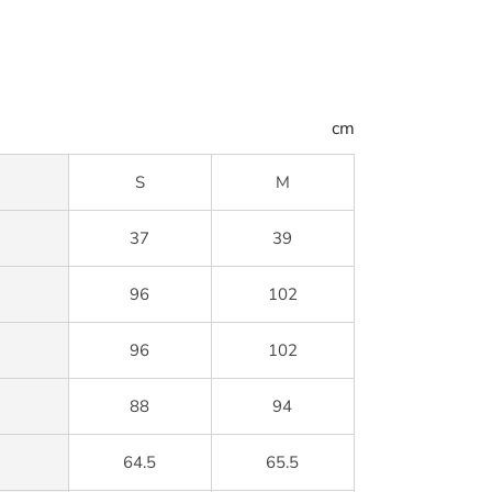
cm
S
M
37
39
96
102
96
102
88
94
64.5
65.5