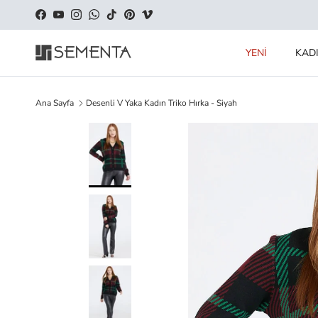
İçeriği geç
Facebook
YouTube
Instagram
WhatsApp
TikTok
Pinterest
Vimeo
YENİ
KAD
Ana Sayfa
Desenli V Yaka Kadın Triko Hırka - Siyah