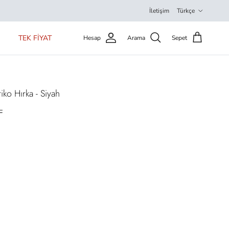
Dil
İletişim
Türkçe
TEK FİYAT
Hesap
Arama
Sepet
iko Hırka - Siyah
L