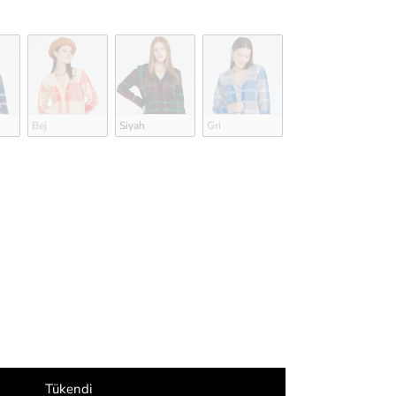
Bej
Siyah
Gri
Tükendi