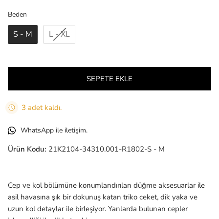
Beden
Beden
S - M
L - XL
SEPETE EKLE
3 adet kaldı.
WhatsApp ile iletişim.
Ürün Kodu:
21K2104-34310.001-R1802-S - M
Cep ve kol bölümüne konumlandırılan düğme aksesuarlar ile
asil havasına şık bir dokunuş katan triko ceket, dik yaka ve
uzun kol detaylar ile birleşiyor. Yanlarda bulunan cepler