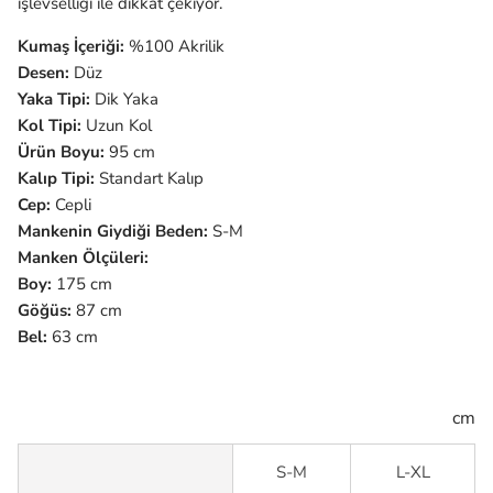
işlevselliği ile dikkat çekiyor.
Kumaş İçeriği:
%100 Akrilik
Desen:
Düz
Yaka Tipi:
Dik Yaka
Kol Tipi:
Uzun Kol
Ürün Boyu:
95 cm
Kalıp Tipi:
Standart Kalıp
Cep:
Cepli
Mankenin Giydiği Beden:
S-M
Manken Ölçüleri:
Boy:
175 cm
Göğüs:
87 cm
Bel:
63 cm
cm
S-M
L-XL