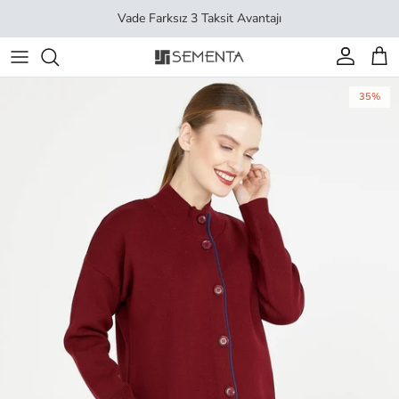
İçeriği geç
Vade Farksız 3 Taksit Avantajı
Hesap
Sep
35%