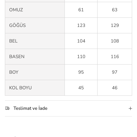
OMUZ
61
63
GÖĞÜS
123
129
BEL
104
108
BASEN
110
116
BOY
95
97
KOL BOYU
45
46
Teslimat ve İade