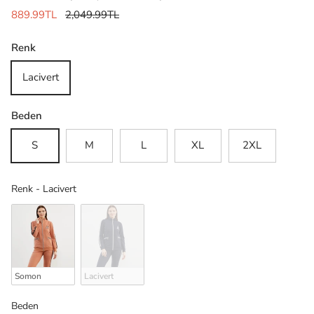
889.99TL
2,049.99TL
Renk
Lacivert
Beden
S
M
L
XL
2XL
Renk
Renk
-
Lacivert
Somon
Lacivert
Beden
Beden