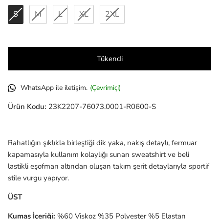
S
M
L
XL
2XL
Tükendi
WhatsApp ile iletişim.
(Çevrimiçi)
Ürün Kodu:
23K2207-76073.0001-R0600-S
Rahatlığın şıklıkla birleştiği dik yaka, nakış detaylı, fermuar
kapamasıyla kullanım kolaylığı sunan sweatshirt ve beli
lastikli eşofman altından oluşan takım şerit detaylarıyla sportif
stile vurgu yapıyor.
ÜST
Kumaş İçeriği:
%60 Viskoz %35 Polyester %5 Elastan