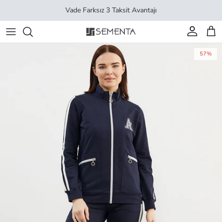
İçeriği geç
Vade Farksız 3 Taksit Avantajı
Hesap
Sep
57%