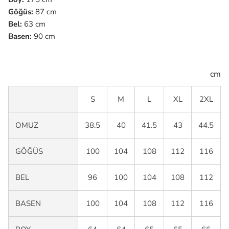
Göğüs:
87 cm
Bel:
63 cm
Basen:
90 cm
cm
S
M
L
XL
2XL
OMUZ
38.5
40
41.5
43
44.5
GÖĞÜS
100
104
108
112
116
BEL
96
100
104
108
112
BASEN
100
104
108
112
116