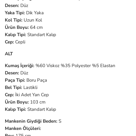
Desen:
Düz
Yaka Tipi:
Dik Yaka
Kol Tipi:
Uzun Kol
Ürün Boyu:
64 cm
Kalıp Tipi:
Standart Kalıp
Cep:
Cepli
ALT
Kumaş İçeriği:
%60 Viskoz %35 Polyester %5 Elastan
Desen:
Düz
Paça Tipi:
Boru Paça
Bel Tipi:
Lastikli
Cep:
İki Adet Yan Cep
Ürün Boyu:
103 cm
Kalıp Tipi:
Standart Kalıp
Mankenin Giydiği Beden:
S
Manken Ölçüleri:
Boy:
175 cm