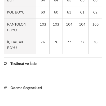
BOY
64
64
65
65
66
KOL BOYU
60
60
61
61
62
PANTOLON
103
103
104
104
105
BOYU
İÇ BACAK
76
76
77
77
78
BOYU
Teslimat ve İade
Ödeme Seçenekleri