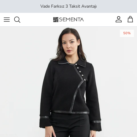
İçeriği geç
Vade Farksız 3 Taksit Avantajı
Hesap
Sep
50%