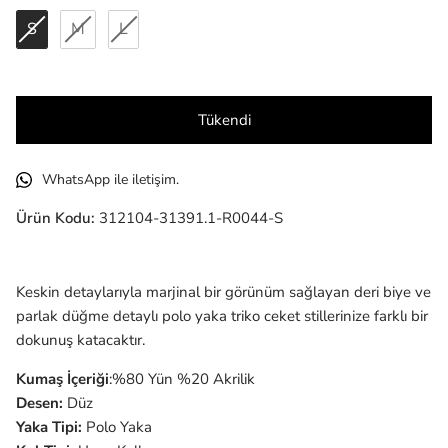
S
M
L
Tükendi
WhatsApp ile iletişim.
Ürün Kodu:
312104-31391.1-R0044-S
Keskin detaylarıyla marjinal bir görünüm sağlayan deri biye ve
parlak düğme detaylı polo yaka triko ceket stillerinize farklı bir
dokunuş katacaktır.
Kumaş İçeriği
:%80 Yün %2
0 Akrilik
Desen:
Düz
Yaka Tipi:
Polo Yaka