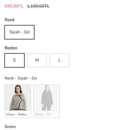
595.99TL
1,190.00TL
Renk
Siyah - Gri
Beden
S
M
L
Renk
Renk
-
Siyah - Gri
Vizon - Kahverengi
Siyah - Gri
Beden
Beden