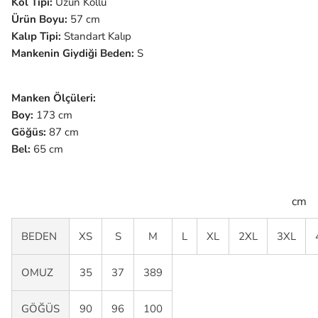
Kol Tipi:
Uzun Kollu
Ürün Boyu:
57 cm
Kalıp Tipi:
Standart Kalıp
Mankenin Giydiği Beden:
S
Manken Ölçüleri:
Boy:
173 cm
Göğüs:
87 cm
Bel:
65 cm
cm
BEDEN
XS
S
M
L
XL
2XL
3XL
OMUZ
35
37
389
GÖĞÜS
90
96
100