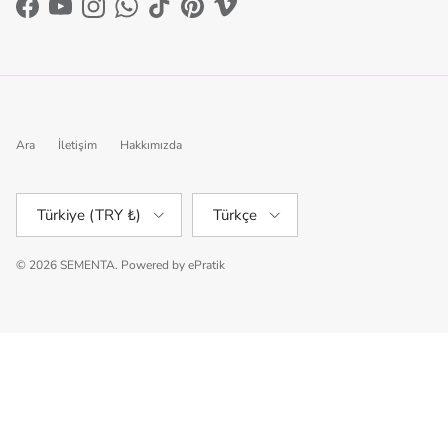
Facebook
YouTube
Instagram
WhatsApp
TikTok
Pinterest
Vimeo
Ara
İletişim
Hakkımızda
Ülke/Bölge
Dil
Türkiye (TRY ₺)
Türkçe
© 2026
SEMENTA
.
Powered by
ePratik