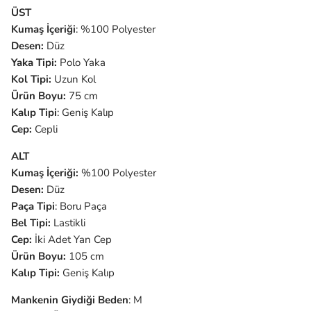
ÜST
Kumaş İçeriği
: %100 Polyester
Desen:
Düz
Yaka Tipi:
Polo Yaka
Kol Tipi:
Uzun Kol
Ürün Boyu:
75 cm
Kalıp Tipi
: Geniş Kalıp
Cep:
Cepli
ALT
Kumaş İçeriği:
%100 Polyester
Desen:
Düz
Paça Tipi
: Boru Paça
Bel Tipi:
Lastikli
Cep:
İki Adet Yan Cep
Ürün Boyu:
105 cm
Kalıp Tipi:
Geniş Kalıp
Mankenin Giydiği Beden
: M