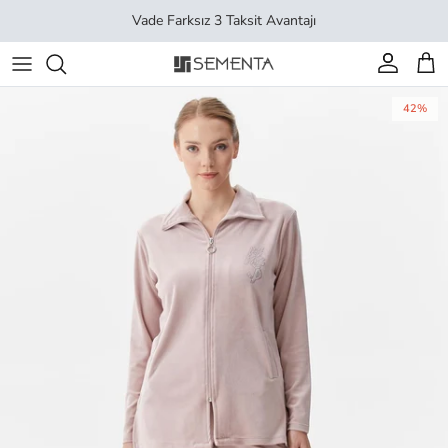
İçeriği geç
Vade Farksız 3 Taksit Avantajı
Hesap
Sep
42%