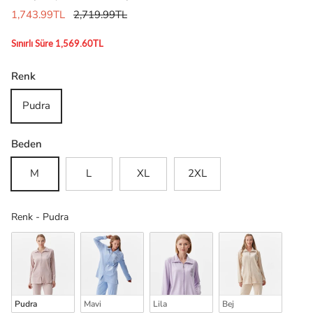
1,743.99TL
2,719.99TL
Sınırlı Süre 1,569.60TL
Renk
Pudra
Beden
M
L
XL
2XL
Renk
Renk
-
Pudra
Pudra
Mavi
Lila
Bej