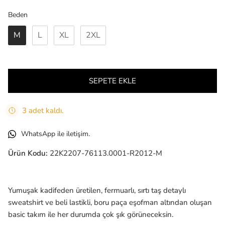
Beden
Beden
M
L
XL
2XL
SEPETE EKLE
3 adet kaldı.
WhatsApp ile iletişim.
Ürün Kodu:
22K2207-76113.0001-R2012-M
Yumuşak kadifeden üretilen, fermuarlı, sırtı taş detaylı
sweatshirt ve beli lastikli, boru paça eşofman altından oluşan
basic takım ile her durumda çok şık görüneceksin.