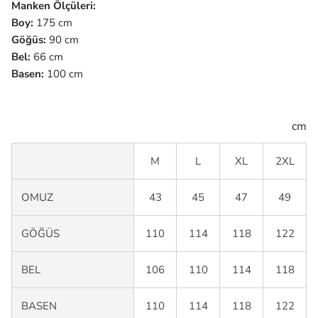
Manken Ölçüleri:
Boy:
175 cm
Göğüs:
90 cm
Bel:
66 cm
Basen:
100 cm
cm
M
L
XL
2XL
OMUZ
43
45
47
49
GÖĞÜS
110
114
118
122
BEL
106
110
114
118
BASEN
110
114
118
122