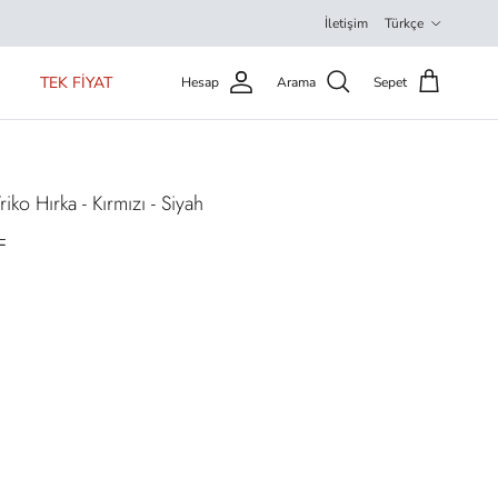
Dil
İletişim
Türkçe
TEK FİYAT
Hesap
Arama
Sepet
iko Hırka - Kırmızı - Siyah
L