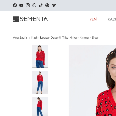
İçeriği geç
Facebook
YouTube
Instagram
WhatsApp
TikTok
Pinterest
Vimeo
YENİ
KAD
Ana Sayfa
Kadın Leopar Desenli Triko Hırka - Kırmızı - Siyah