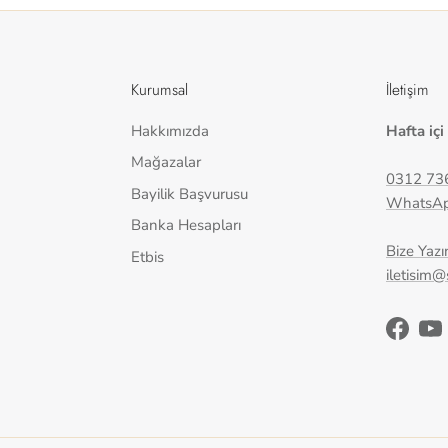
Kurumsal
İletişim
Hakkımızda
Hafta içi
Mağazalar
0312 73
Bayilik Başvurusu
WhatsA
Banka Hesapları
Bize Yazı
Etbis
iletisim
Facebo
Yo