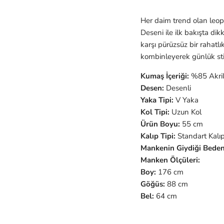
Her daim trend olan leopa
D
eseni ile ilk bakışta di
karşı pürüzsüz bir rahatlık
kombinleyerek günlük stili
Kumaş İçeriği:
%85 Akri
Desen:
Desenli
Yaka Tipi:
V Yaka
Kol Tipi:
Uzun Kol
Ürün Boyu:
55 cm
Kalıp Tipi:
Standart Kalı
Mankenin Giydiği Beden
Manken Ölçüleri:
Boy:
176 cm
Göğüs:
88 cm
Bel:
64 cm