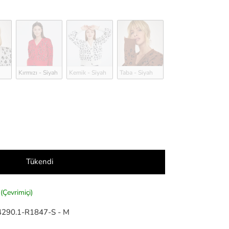
k
Kırmızı - Siyah
Kemik - Siyah
Taba - Siyah
Tükendi
(Çevrimiçi)
290.1-R1847-S - M