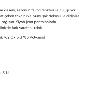
r deseni, sezonun favori renkleri ile buluşuyor.
kkat çeken triko hırka, yumuşak dokusu ile
cildinize
 sağlıyor.
Siyah jean pantolonlarla
nizde fark yaratabilirsiniz.
lik %9 Oxford %6 Polyamid
p
:
S-M