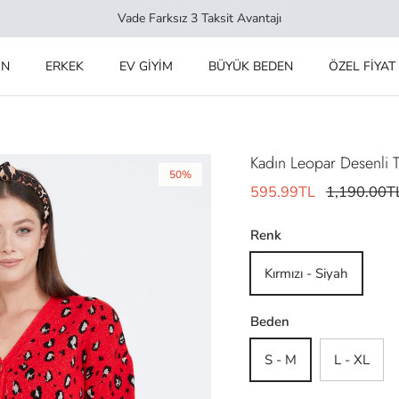
Vade Farksız 3 Taksit Avantajı
IN
ERKEK
EV GİYİM
BÜYÜK BEDEN
ÖZEL FİYAT
Kadın Leopar Desenli Tr
50%
595.99TL
1,190.00T
Renk
Kırmızı - Siyah
Beden
S - M
L - XL