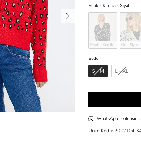
Ren
Renk
-
Kırmızı - Siyah
Sonraki
Siyah - Kemik
Gri - Siyah
Beden
Beden
S - M
L - XL
WhatsApp ile iletişim.
Ürün Kodu:
20K2104-34