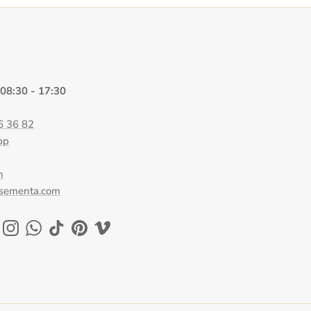
 08:30 - 17:30
6 36 82
pp
n
@sementa.com
ok
uTube
Instagram
WhatsApp
TikTok
Pinterest
Vimeo