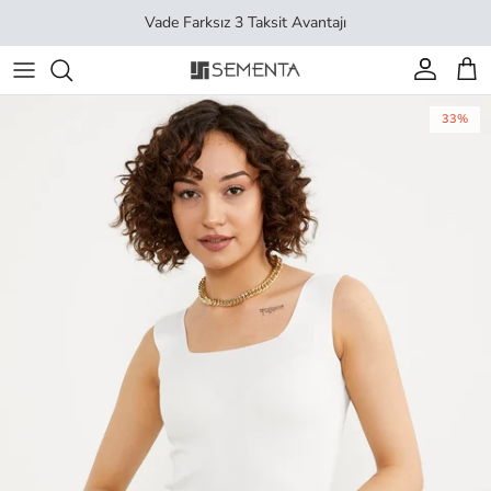
İçeriği geç
Vade Farksız 3 Taksit Avantajı
Hesap
Sep
33%