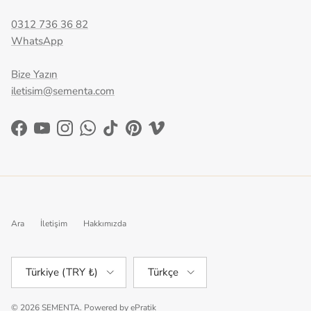
0312 736 36 82
WhatsApp
Bize Yazın
iletisim@sementa.com
Facebook
YouTube
Instagram
WhatsApp
TikTok
Pinterest
Vimeo
Ara
İletişim
Hakkımızda
Ülke/Bölge
Dil
Türkiye (TRY ₺)
Türkçe
© 2026
SEMENTA
.
Powered by
ePratik