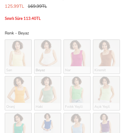
125.99TL
169.99TL
Sınırlı Süre 113.40TL
Renk
Renk
-
Beyaz
Sarı
Beyaz
Nar
Kiremit
Oranj
Haki
Fıstık Yeşili
Açık Yeşil