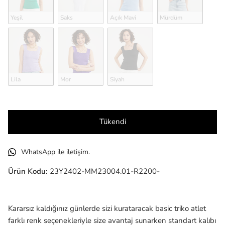
Yeşil
Saks
Açık Mavi
Mürdüm
Lila
Mor
Siyah
Tükendi
WhatsApp ile iletişim.
Ürün Kodu:
23Y2402-MM23004.01-R2200-
Kararsız kaldığınız günlerde sizi kurataracak basic triko atlet
farklı renk seçenekleriyle size avantaj sunarken standart kalıbı