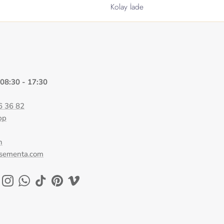
Kolay İade
 08:30 - 17:30
6 36 82
pp
n
@sementa.com
ok
uTube
Instagram
WhatsApp
TikTok
Pinterest
Vimeo