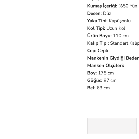
Kumaş İçeriği:
%50 Yün 
Desen:
Düz
Yaka Tipi:
Kapüşonlu
Kol Tipi:
Uzun
Kol
Ürün Boyu:
110 cm
Kalıp Tipi:
Standart Kalı
Cep:
Cepli
Mankenin Giydiği Beden
Manken Ölçüleri:
Boy:
175 cm
Göğüs:
87 cm
Bel:
63 cm