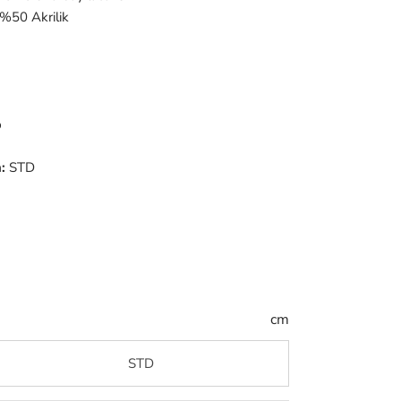
%50 Akrilik
p
:
STD
cm
STD