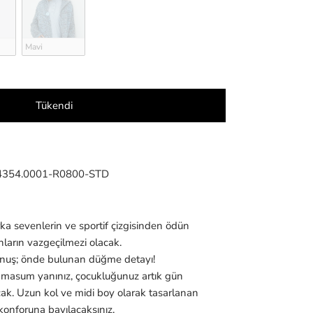
Mavi
Tükendi
4354.0001-R0800-STD
rka sevenlerin ve sportif çizgisinden ödün
ların vazgeçilmezi olacak.
unuş; önde bulunan düğme detayı!
 masum yanınız, çocukluğunuz artık gün
acak. Uzun kol ve midi boy olarak tasarlanan
 konforuna bayılacaksınız.