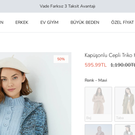
Vade Farksız 3 Taksit Avantajı
IN
ERKEK
EV GİYİM
BÜYÜK BEDEN
ÖZEL FİYAT
Kapüşonlu Cepli Triko 
50%
595.99TL
1,190.00T
Renk
Renk
-
Mavi
Bej
Taba