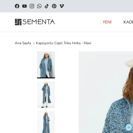
İçeriği geç
Facebook
YouTube
Instagram
WhatsApp
TikTok
Pinterest
Vimeo
YENİ
KAD
Ana Sayfa
Kapüşonlu Cepli Triko Hırka - Mavi