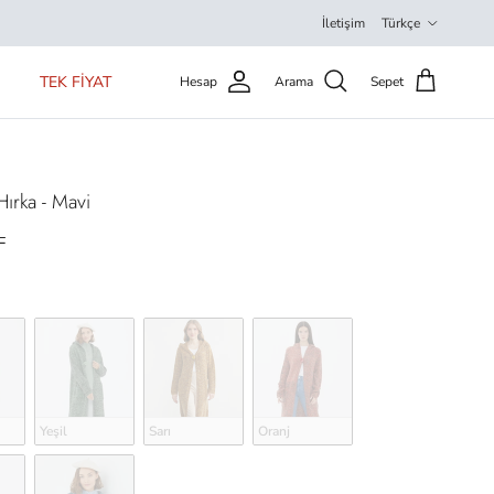
Dil
İletişim
Türkçe
TEK FİYAT
Hesap
Arama
Sepet
Hırka - Mavi
L
Yeşil
Sarı
Oranj