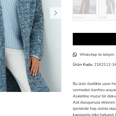
Sonraki
Kırmızı
Siyah
WhatsApp ile iletişim.
Ürün Kodu:
21K2112-3
Bu ürün özellikle uzun hı
vermeden konforu arayan
Asaletine muzur bir dok
Asil duruşunuza eklenen
içerisinde hep sizinle ol
kapüşonlu triko hırkanın