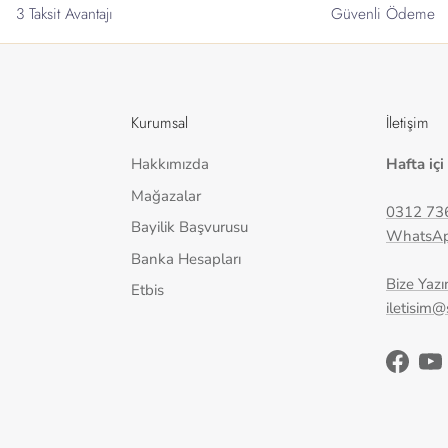
3 Taksit Avantajı
Güvenli Ödeme
Kurumsal
İletişim
Hakkımızda
Hafta içi
Mağazalar
0312 73
Bayilik Başvurusu
WhatsA
Banka Hesapları
Bize Yazı
Etbis
iletisim
Facebo
Yo