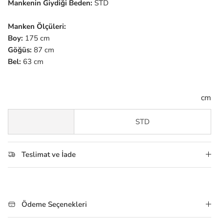
Mankenin Giydiği Beden:
STD
Manken Ölçüleri:
Boy:
175 cm
Göğüs:
87 cm
Bel:
63 cm
cm
STD
Teslimat ve İade
Ödeme Seçenekleri