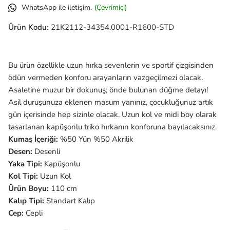
WhatsApp ile iletişim.
(Çevrimiçi)
Ürün Kodu:
21K2112-34354.0001-R1600-STD
Bu ürün özellikle uzun hırka sevenlerin ve sportif çizgisinden
ödün vermeden konforu arayanların vazgeçilmezi olacak.
Asaletine muzur bir dokunuş; önde bulunan düğme detayı!
Asil duruşunuza eklenen masum yanınız, çocukluğunuz artık
gün içerisinde hep sizinle olacak. Uzun kol ve midi boy olarak
tasarlanan kapüşonlu triko hırkanın konforuna bayılacaksınız.
Kumaş İçeriği:
%50 Yün %50 Akrilik
Desen:
Desenli
Yaka Tipi:
Kapüşonlu
Kol Tipi:
Uzun
Kol
Ürün Boyu:
110 cm
Kalıp Tipi:
Standart Kalıp
Cep:
Cepli