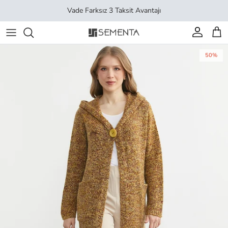
İçeriği geç
Vade Farksız 3 Taksit Avantajı
Hesap
Sep
50%