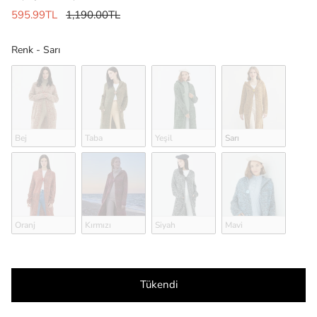
595.99TL
1,190.00TL
Renk
Renk
-
Sarı
Bej
Taba
Yeşil
Sarı
Oranj
Kırmızı
Siyah
Mavi
Tükendi