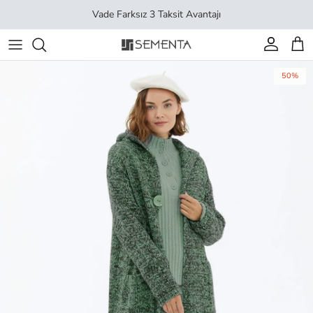
İçeriği geç
Vade Farksız 3 Taksit Avantajı
Hesap
Sep
50%