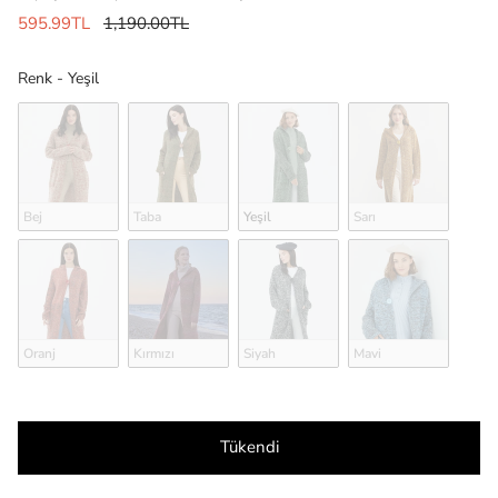
595.99TL
1,190.00TL
Renk
Renk
-
Yeşil
Bej
Taba
Yeşil
Sarı
Oranj
Kırmızı
Siyah
Mavi
Tükendi