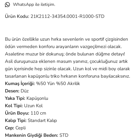
WhatsApp ile iletişim.
Ürün Kodu:
21K2112-34354.0001-R1000-STD
Bu ürün özellikle uzun hırka sevenlerin ve sportif çizgisinden
ödün vermeden konforu arayanların vazgeçilmezi olacak.
Asaletine muzur bir dokunuş; önde bulunan düğme detayı!
Asil duruşunuza eklenen masum yanınız, çocukluğunuz artık
gün içerisinde hep sizinle olacak. Uzun kol ve midi boy olarak
tasarlanan kapüşonlu triko hırkanın konforuna bayılacaksınız.
Kumaş İçeriği:
%50 Yün %50 Akrilik
Desen:
Düz
Yaka Tipi:
Kapüşonlu
Kol Tipi:
Uzun
Kol
Ürün Boyu:
110 cm
Kalıp Tipi:
Standart Kalıp
Cep:
Cepli
Mankenin Giydiği Beden:
STD