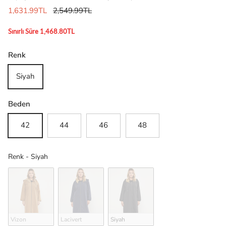
1,631.99TL
2,549.99TL
Sınırlı Süre 1,468.80TL
Renk
Siyah
Beden
42
44
46
48
Renk
Renk
-
Siyah
Vizon
Lacivert
Siyah