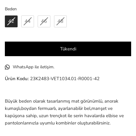
Beden
Beden
42
44
46
48
Tükendi
WhatsApp ile iletişim.
Ürün Kodu:
23K2483-VET1034.01-R0001-42
Büyük beden olarak tasarlanmış mat görünümlü, anorak
kumaşlı,boydan fermuarlı, ayarlanabilir bel,manşet ve
kapüşona sahip, uzun trençkot ile serin havalarda elbise ve
pantolonlarınızla uyumlu kombinler oluşturabilirsiniz.