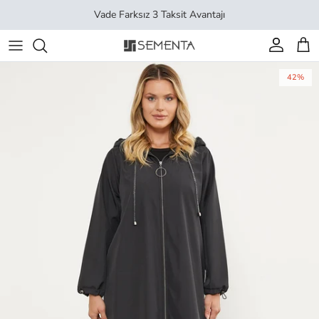
İçeriği geç
Vade Farksız 3 Taksit Avantajı
Hesap
Sep
42%