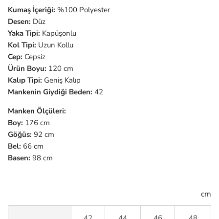
Kumaş İçeriği:
%100 Polyester
Desen:
Düz
Yaka Tipi:
Kapüşonlu
Kol Tipi:
Uzun Kollu
Cep:
Cepsiz
Ürün Boyu:
120 cm
Kalıp Tipi:
Geniş
Kalıp
Mankenin Giydiği Beden:
42
Manken Ölçüleri:
Boy:
176 cm
Göğüs:
92 cm
Bel:
66 cm
Basen:
98 cm
cm
42
44
46
48