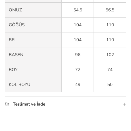
OMUZ
54.5
56.5
GÖĞÜS
104
110
BEL
104
110
BASEN
96
102
BOY
72
74
KOL BOYU
49
50
Teslimat ve İade