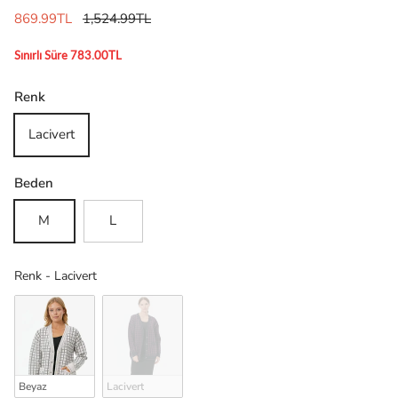
869.99TL
1,524.99TL
Sınırlı Süre 783.00TL
Renk
Lacivert
Beden
M
L
Renk
Renk
-
Lacivert
Beyaz
Lacivert