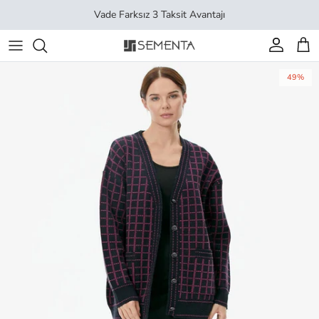
İçeriği geç
Vade Farksız 3 Taksit Avantajı
Hesap
Sep
49%