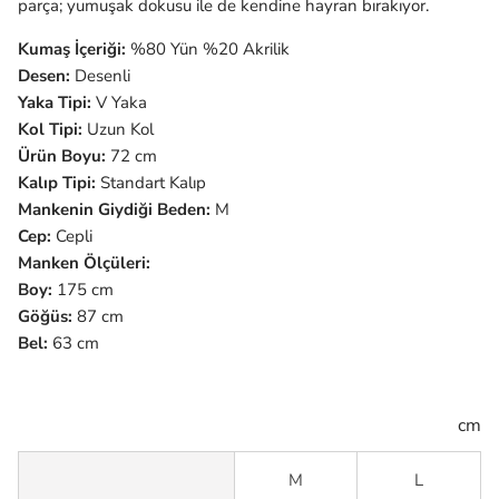
parça; yumuşak dokusu ile de kendine hayran bırakıyor.
Kumaş İçeriği:
%80 Yün %20 Akrilik
Desen:
Desenli
Yaka Tipi:
V Yaka
Kol Tipi:
Uzun
Kol
Ürün Boyu:
72 cm
Kalıp Tipi:
Standart Kalıp
Mankenin Giydiği Beden:
M
Cep:
Cepli
Manken Ölçüleri:
Boy:
175 cm
Göğüs:
87 cm
Bel:
63 cm
cm
M
L