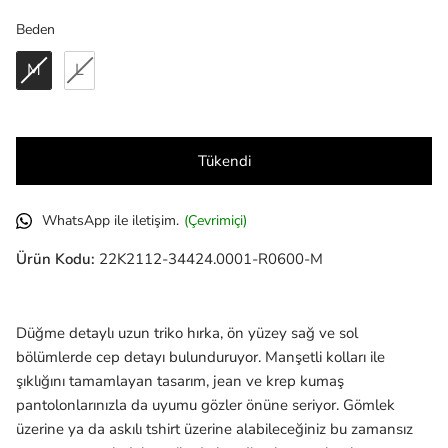
Beden
Beden
M
L
Tükendi
WhatsApp ile iletişim.
(Çevrimiçi)
Ürün Kodu:
22K2112-34424.0001-R0600-M
Düğme detaylı uzun triko hırka, ön yüzey sağ ve sol
bölümlerde cep detayı bulunduruyor. Manşetli kolları ile
şıklığını tamamlayan tasarım, jean ve krep kumaş
pantolonlarınızla da uyumu gözler önüne seriyor. Gömlek
üzerine ya da askılı tshirt üzerine alabileceğiniz bu zamansız