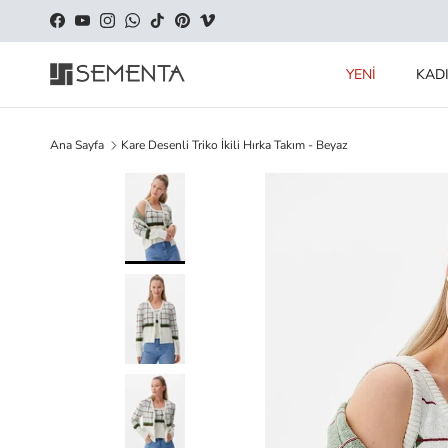
İçeriği geç
Facebook
YouTube
Instagram
WhatsApp
TikTok
Pinterest
Vimeo
YENİ
KAD
Ana Sayfa
Kare Desenli Triko İkili Hırka Takım - Beyaz