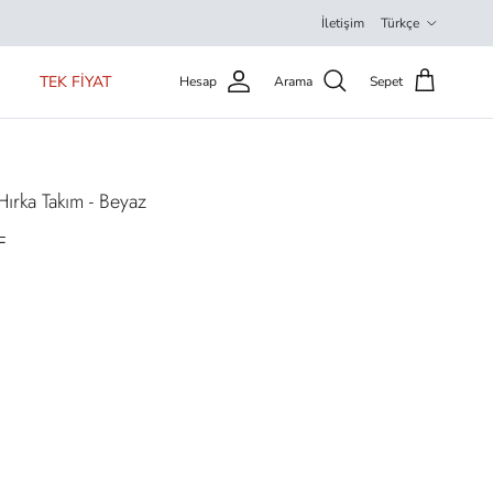
Dil
İletişim
Türkçe
TEK FİYAT
Hesap
Arama
Sepet
 Hırka Takım - Beyaz
L