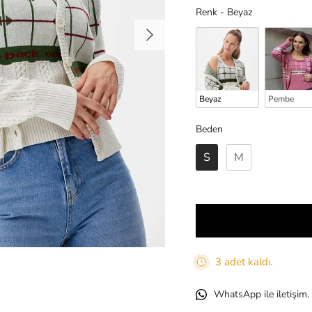
Renk
Renk
-
Beyaz
Sonraki
Beyaz
Pembe
Beden
Beden
S
M
3 adet kaldı.
WhatsApp ile iletişim.