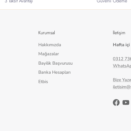
3 Taksit Avantajı
Güvenli Ödeme
Kurumsal
İletişim
Hakkımızda
Hafta içi
Mağazalar
0312 73
Bayilik Başvurusu
WhatsA
Banka Hesapları
Bize Yazı
Etbis
iletisim
Facebo
Yo