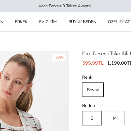
Vade Farksız 3 Taksit Avantajı
IN
ERKEK
EV GİYİM
BÜYÜK BEDEN
ÖZEL FİYAT
Kare Desenli Triko İkili
50%
595.99TL
1,190.00T
Renk
Beyaz
Beden
S
M