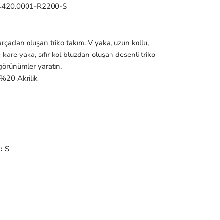
4420.0001-R2200-S
parçadan oluşan triko takım. V yaka, uzun kollu,
are yaka, sıfır kol bluzdan oluşan desenli triko
i görünümler yaratın.
%20 Akrilik
p
:
S