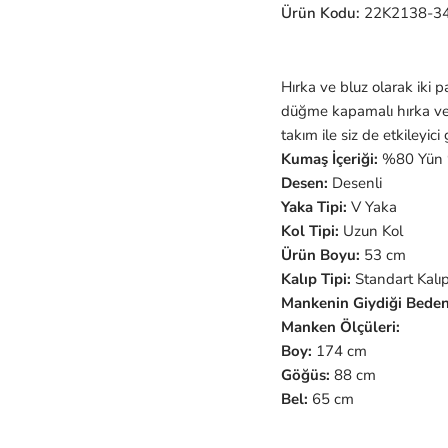
Ürün Kodu:
22K2138-3
Hırka ve bluz olarak iki 
düğme kapamalı hırka ve k
takım ile siz de etkileyic
Kumaş İçeriği:
%80 Yün
Desen:
Desenli
Yaka Tipi:
V Yaka
Kol Tipi:
Uzun Kol
Ürün Boyu:
53 cm
Kalıp Tipi:
Standart Kalı
Mankenin Giydiği Beden
Manken Ölçüleri:
Boy:
174 cm
Göğüs:
88 cm
Bel:
65 cm