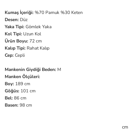
Kumaş İçeriği:
%70 Pamuk %30 Keten
Desen:
Düz
Yaka Tipi:
Gömlek Yaka
Kol Tipi:
Uzun Kol
Ürün Boyu:
72 cm
Kalıp Tipi:
Rahat Kalıp
Cep:
Cepli
Mankenin Giydiği Beden:
M
Manken Ölçüleri:
Boy:
189 cm
Göğüs:
101 cm
Bel:
86 cm
Basen:
98 cm
cm