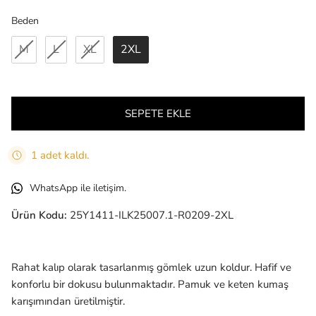
Beden
Beden
M
L
XL
2XL
SEPETE EKLE
1 adet kaldı.
WhatsApp ile iletişim.
Ürün Kodu:
25Y1411-ILK25007.1-R0209-2XL
Rahat kalıp olarak tasarlanmış gömlek uzun koldur. Hafif ve
konforlu bir dokusu bulunmaktadır. Pamuk ve keten kumaş
karışımından üretilmiştir.