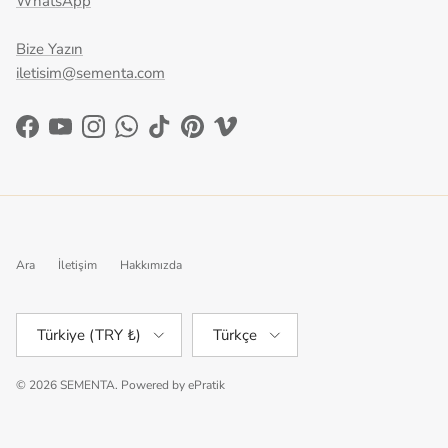
WhatsApp
Bize Yazın
iletisim@sementa.com
Facebook
YouTube
Instagram
WhatsApp
TikTok
Pinterest
Vimeo
Ara
İletişim
Hakkımızda
Ülke/Bölge
Dil
Türkiye (TRY ₺)
Türkçe
© 2026
SEMENTA
.
Powered by
ePratik