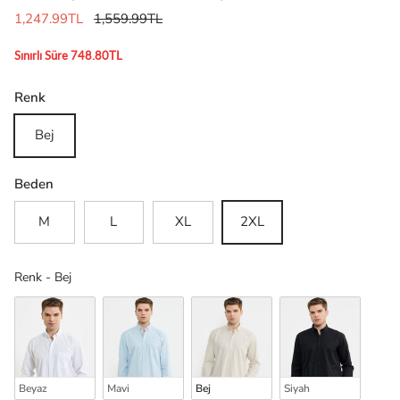
1,247.99TL
1,559.99TL
Sınırlı Süre 748.80TL
Renk
Bej
Beden
M
L
XL
2XL
Renk
Renk
-
Bej
Beyaz
Mavi
Bej
Siyah