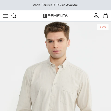
İçeriği geç
Vade Farksız 3 Taksit Avantajı
Hesap
Sep
52%