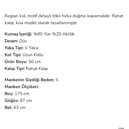
Reglan kol, motif detaylı triko hırka düğme kapamalıdır. Rahat
kalıp, kısa model olarak tasarlanmıştır.
Kumaş İçeriği
: %80 Yün %20 Akrilik
Desen:
Düz
Yaka Tipi:
V
Yaka
Kol Tipi:
Uzun
Kollu
Ürün Boyu:
50 cm
Kalıp Tipi:
Rahat Kalıp
Mankenin Giydiği Beden:
S
Manken Ölçüleri:
Boy:
175 cm
Göğüs:
87 cm
Bel:
63 cm
cm