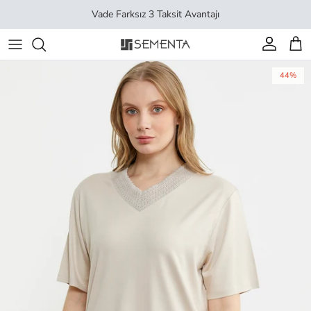
İçeriği geç
Vade Farksız 3 Taksit Avantajı
Hesap
Sep
44%