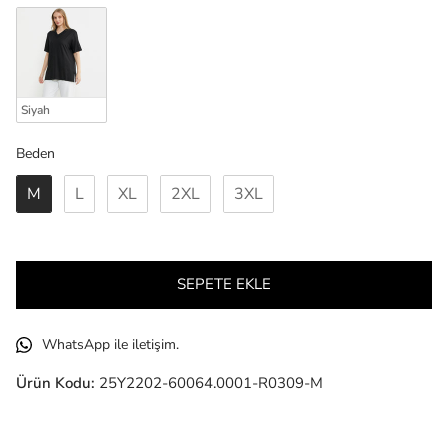
Siyah
Beden
Beden
M
L
XL
2XL
3XL
SEPETE EKLE
WhatsApp ile iletişim.
Ürün Kodu:
25Y2202-60064.0001-R0309-M