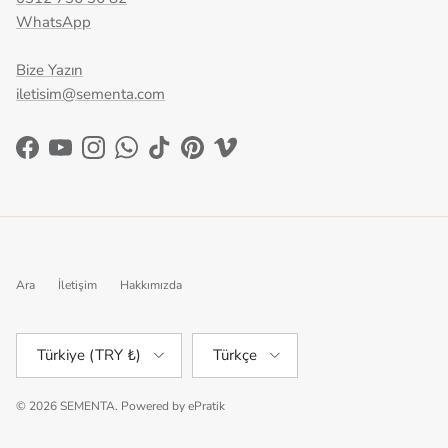
WhatsApp
Bize Yazın
iletisim@sementa.com
Facebook
YouTube
Instagram
WhatsApp
TikTok
Pinterest
Vimeo
Ara
İletişim
Hakkımızda
Ülke/Bölge
Dil
Türkiye (TRY ₺)
Türkçe
© 2026
SEMENTA
.
Powered by
ePratik