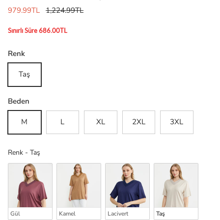
979.99TL
1,224.99TL
Sınırlı Süre 686.00TL
Renk
Taş
Beden
M
L
XL
2XL
3XL
Renk
Renk
-
Taş
Gül
Kamel
Lacivert
Taş