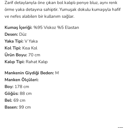
Zarif detaylarıyla öne çıkan bol kalıplı penye bluz, aynı renk
örme yaka detayına sahiptir. Yumuşak dokulu kumaşıyla hafif
ve nefes alabilen bir kullanım sağlar.
Kumaş İçeriği:
%95 Viskoz %5 Elastan
Desen:
Düz
Yaka Tipi:
V
Yaka
Kol Tipi:
Kısa Kol
Ürün Boyu:
70 cm
Kalıp Tipi:
Rahat Kalıp
Mankenin Giydiği Beden:
M
Manken Ölçüleri:
Boy:
178 cm
Göğüs:
88 cm
Bel:
69 cm
Basen:
99 cm