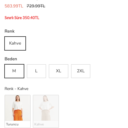
583.99TL
729.99TL
Sınırlı Süre 350.40TL
Renk
Kahve
Beden
M
L
XL
2XL
Renk
Renk
-
Kahve
Turuncu
Kahve