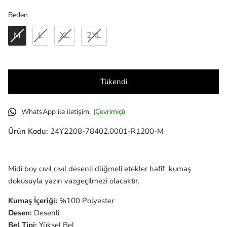
Beden
Beden
M
L
XL
2XL
Tükendi
WhatsApp ile iletişim.
(Çevrimiçi)
Ürün Kodu:
24Y2208-78402.0001-R1200-M
Midi boy cıvıl cıvıl desenli düğmeli etekler hafif kumaş
dokusuyla yazın vazgeçilmezi olacaktır.
Kumaş İçeriği:
%100 Polyester
Desen:
Desenli
Bel Tipi:
Yüksel Bel