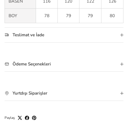
BASEN
116
120
122
126
BOY
78
79
79
80
Teslimat ve İade
Ödeme Seçenekleri
Yurtdışı Siparişler
Paylaş