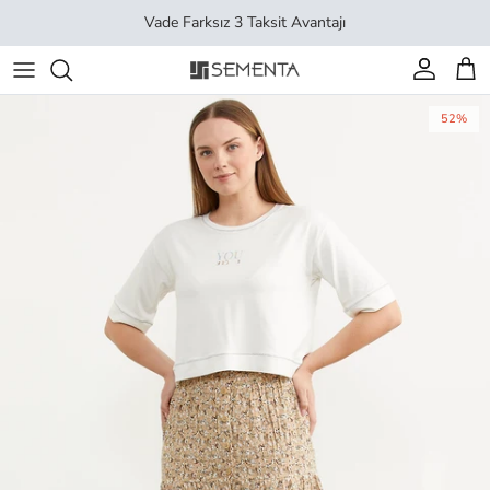
İçeriği geç
Vade Farksız 3 Taksit Avantajı
Hesap
Sep
52%