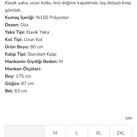
Klasik yaka, uzun kollu, önü düğme kapatmalı, taş detaylı krep
gömlek.
Kumaş İçeriği:
%100 Polyester
Desen:
Düz
Yaka Tipi:
Klasik Yaka
Kol Tipi:
Uzun
Kol
Ürün Boyu:
80 cm
Kalıp Tipi:
Standart Kalıp
Mankenin Giydiği Beden:
M
Manken Ölçüleri:
Boy:
175 cm
Göğüs:
87 cm
Bel:
63 cm
cm
M
L
XL
2XL