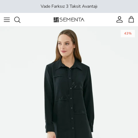
İçeriği geç
Vade Farksız 3 Taksit Avantajı
Hesap
Sep
43%