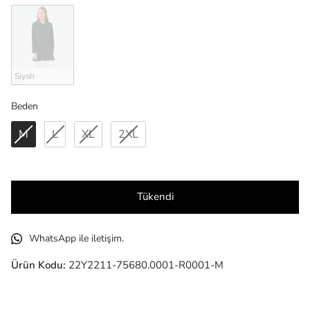
Siyah
Beden
Beden
M
L
XL
2XL
Tükendi
WhatsApp ile iletişim.
Ürün Kodu:
22Y2211-75680.0001-R0001-M