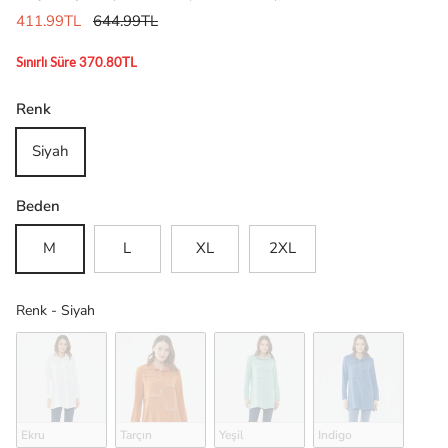
411.99TL
644.99TL
Sınırlı Süre 370.80TL
Renk
Siyah
Beden
M
L
XL
2XL
Renk
Renk
-
Siyah
Ekru
Tarçın
Yeşil
Indigo