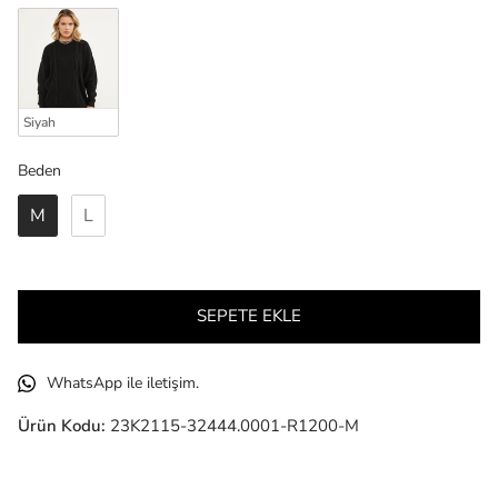
Siyah
Beden
Beden
M
L
SEPETE EKLE
WhatsApp ile iletişim.
Ürün Kodu:
23K2115-32444.0001-R1200-M