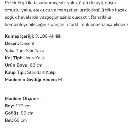
Petek örgü ile tasarlanmış, sıfır yaka, örgü detaylı, düşük
omuzlu; yaka, etek ucu ve manşetleri lastik örgülü triko kazak
soğuk havalarda vazgeçilmeziniz olacaktır. Rahatlıkla
kombinleyebileceğiniz parçanın farklı renklerine ulaşabilirsiniz.
Kumaş İçeriği:
%100
Akrilik
Desen:
Desenli
Yaka Tipi:
Sıfır Yaka
Kol Tipi:
Uzun
Kollu
Ürün Boyu:
68 cm
Kalıp Tipi:
Standart Kalıp
Mankenin Giydiği Beden:
M
Manken Ölçüleri:
Boy:
172 cm
Göğüs:
86
cm
Bel:
60 cm