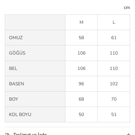
cm
M
L
OMUZ
58
61
GÖĞÜS
106
110
BEL
106
110
BASEN
96
102
BOY
68
70
KOL BOYU
50
51
Teslimat ve İade