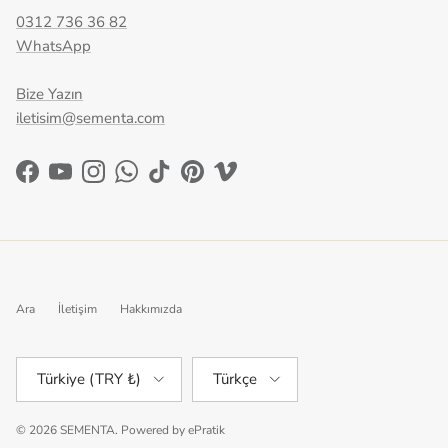
0312 736 36 82
WhatsApp
Bize Yazın
iletisim@sementa.com
Facebook
YouTube
Instagram
WhatsApp
TikTok
Pinterest
Vimeo
Ara
İletişim
Hakkımızda
Ülke/Bölge
Dil
Türkiye (TRY ₺)
Türkçe
© 2026
SEMENTA
.
Powered by
ePratik