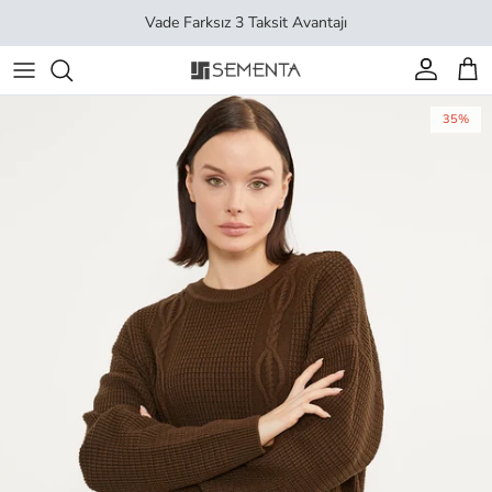
İçeriği geç
Vade Farksız 3 Taksit Avantajı
Hesap
Sep
35%