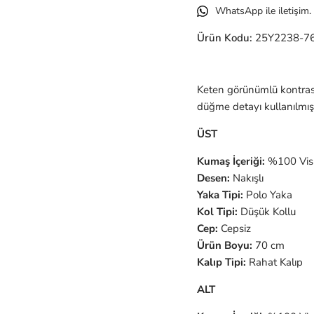
WhatsApp ile iletişim.
Ürün Kodu:
25Y2238-7
Keten görünümlü kontras
düğme detayı kullanılmıştı
ÜST
Kumaş İçeriği:
%100 Vi
Desen:
Nakışlı
Yaka Tipi:
Polo Yaka
Kol Tipi:
Düşük Kollu
Cep:
Cepsiz
Ürün Boyu:
70 cm
Kalıp Tipi:
Rahat Kalıp
ALT