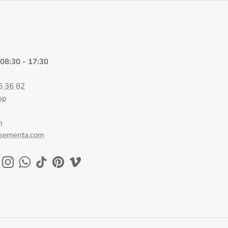
 08:30 - 17:30
6 36 82
pp
n
@sementa.com
ok
uTube
Instagram
WhatsApp
TikTok
Pinterest
Vimeo