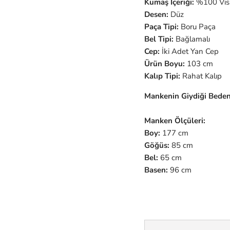
Kumaş İçeriği:
%100 Vi
Desen:
Düz
Paça Tipi:
Boru Paça
Bel Tipi:
Bağlamalı
Cep:
İki Adet Yan Cep
Ürün Boyu:
103 cm
Kalıp Tipi:
Rahat Kalıp
Mankenin Giydiği Beden
Manken Ölçüleri:
Boy:
177 cm
Göğüs:
85 cm
Bel:
65 cm
Basen:
96 cm