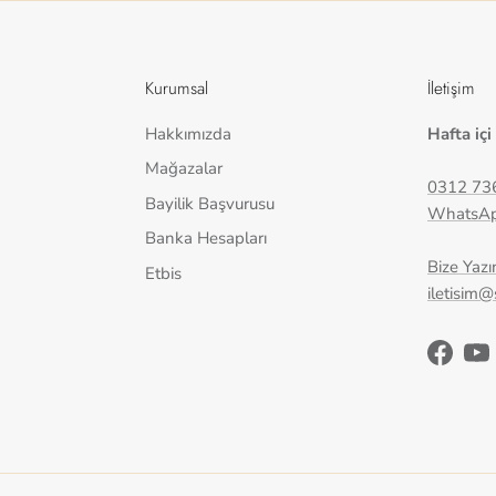
Kurumsal
İletişim
Hakkımızda
Hafta içi
Mağazalar
0312 73
Bayilik Başvurusu
WhatsA
Banka Hesapları
Bize Yazı
Etbis
iletisim
Facebo
Yo