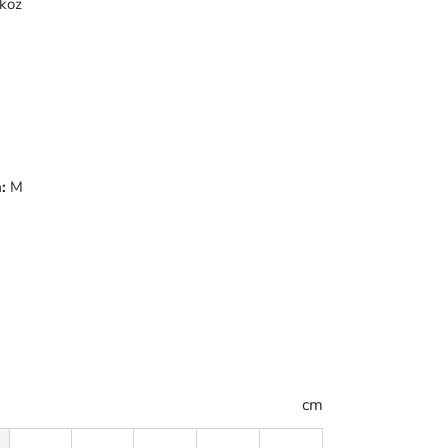
skoz
:
M
cm