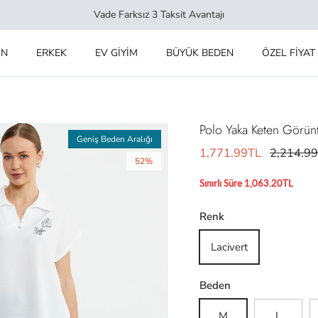
Vade Farksız 3 Taksit Avantajı
IN
ERKEK
EV GİYİM
BÜYÜK BEDEN
ÖZEL FİYAT
Polo Yaka Keten Görüntü
Geniş Beden Aralığı
1,771.99TL
2,214.9
52%
Sınırlı Süre 1,063.20TL
Renk
Lacivert
Beden
M
L