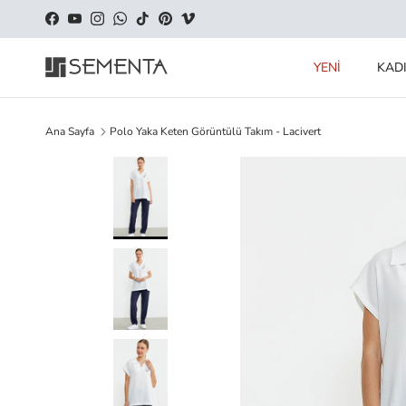
İçeriği geç
Facebook
YouTube
Instagram
WhatsApp
TikTok
Pinterest
Vimeo
YENİ
KAD
Ana Sayfa
Polo Yaka Keten Görüntülü Takım - Lacivert