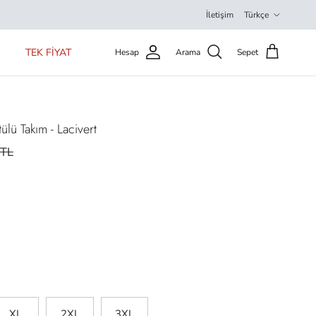
Dil
İletişim
Türkçe
TEK FİYAT
Hesap
Arama
Sepet
lü Takım - Lacivert
9TL
XL
2XL
3XL