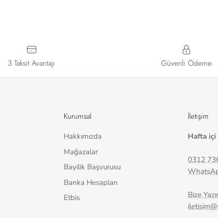
3 Taksit Avantajı
Güvenli Ödeme
Kurumsal
İletişim
Hakkımızda
Hafta içi
Mağazalar
0312 73
Bayilik Başvurusu
WhatsA
Banka Hesapları
Bize Yazı
Etbis
iletisim