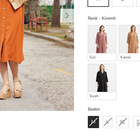
Sonraki
Renk
Renk
-
Kiremit
Gül
Kamel
Siyah
Beden
Beden
M
L
XL
2