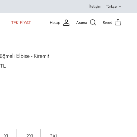
Dil
İletişim
Türkçe
TEK FİYAT
Hesap
Arama
Sepet
üğmeli Elbise - Kiremit
9TL
XL
2XL
3XL