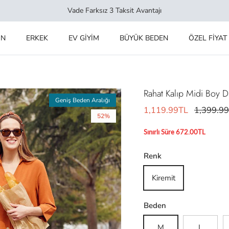
Vade Farksız 3 Taksit Avantajı
IN
ERKEK
EV GİYİM
BÜYÜK BEDEN
ÖZEL FİYAT
Rahat Kalıp Midi Boy D
Geniş Beden Aralığı
1,119.99TL
1,399.9
52%
Sınırlı Süre 672.00TL
Renk
Kiremit
Beden
M
L