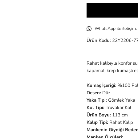
WhatsApp ile iletişim.
Ürün Kodu:
22Y2206-7
Rahat kalıbıyla konfor 
kapamalı krep kumaşlı el
Kumaş İçeriği:
%100 Pol
Desen:
Düz
Yaka Tipi:
Gömlek
Yaka
Kol Tipi:
Truvakar
Kol
Ürün Boyu:
113 cm
Kalıp Tipi:
Rahat
Kalıp
Mankenin Giydiği Beden
Manken Ölçüleri: