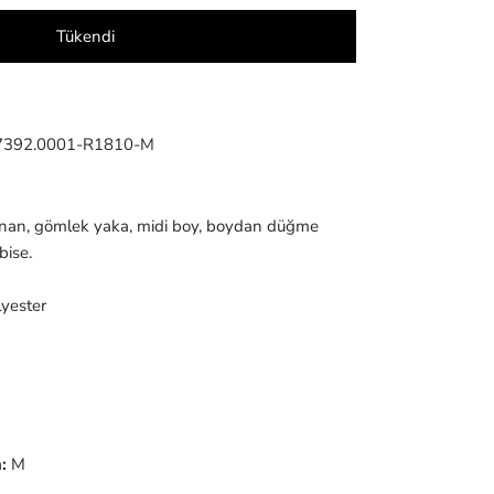
Tükendi
7392.0001-R1810-M
sunan, gömlek yaka, midi boy, boydan düğme
bise.
yester
:
M