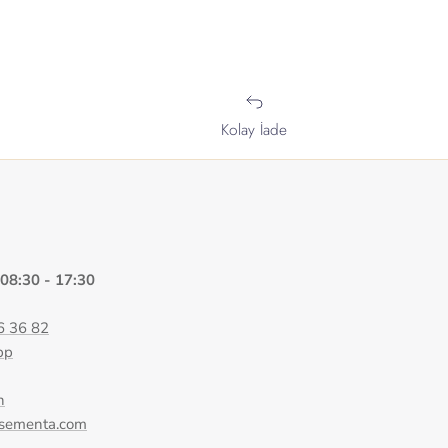
Kolay İade
 08:30 - 17:30
6 36 82
pp
n
@sementa.com