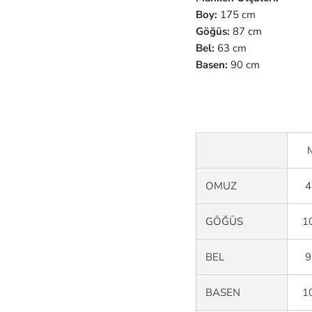
Boy:
175 cm
Göğüs:
87 cm
Bel:
63 cm
Basen:
90 cm
OMUZ
4
GÖĞÜS
1
BEL
9
BASEN
1