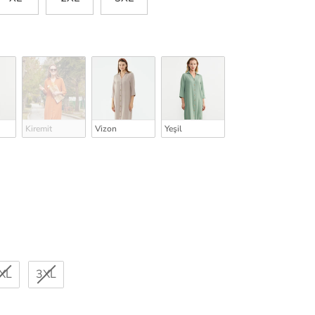
Kiremit
Vizon
Yeşil
XL
3XL