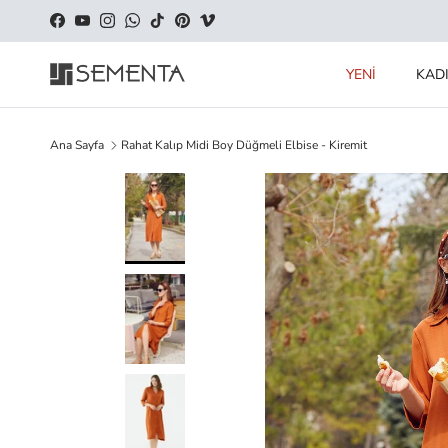
İçeriği geç
Facebook
YouTube
Instagram
WhatsApp
TikTok
Pinterest
Vimeo
YENİ
KAD
Ana Sayfa
Rahat Kalıp Midi Boy Düğmeli Elbise - Kiremit