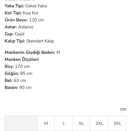
Yaka Tipi:
Ceket Yaka
Kol Tipi:
Kısa
Kol
Ürün Boyu:
110 cm
Astar:
Astarsız
Cep:
Cepli
Kalıp Tipi:
Standart
Kalıp
Mankenin Giydiği Beden:
M
Manken Ölçüleri:
Boy:
170 cm
Göğüs:
85 cm
Bel:
63 cm
Basen:
90 cm
cm
M
L
XL
2XL
3XL