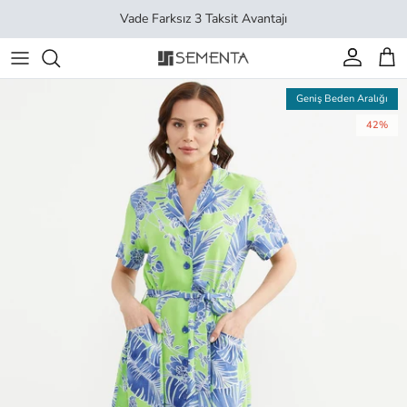
İçeriği geç
Vade Farksız 3 Taksit Avantajı
Hesap
Sep
Geniş Beden Aralığı
42%