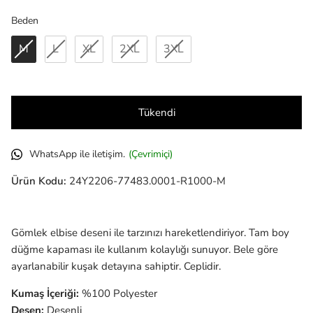
Beden
Beden
M
L
XL
2XL
3XL
Tükendi
WhatsApp ile iletişim.
(Çevrimiçi)
Ürün Kodu:
24Y2206-77483.0001-R1000-M
Gömlek elbise deseni ile tarzınızı hareketlendiriyor. Tam boy
düğme kapaması ile kullanım kolaylığı sunuyor. Bele göre
ayarlanabilir kuşak detayına sahiptir. Ceplidir.
Kumaş İçeriği:
%100 Polyester
Desen:
Desenli