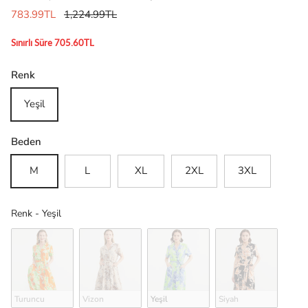
783.99TL
1,224.99TL
Sınırlı Süre 705.60TL
Renk
Yeşil
Beden
M
L
XL
2XL
3XL
Renk
Renk
-
Yeşil
Turuncu
Vizon
Yeşil
Siyah