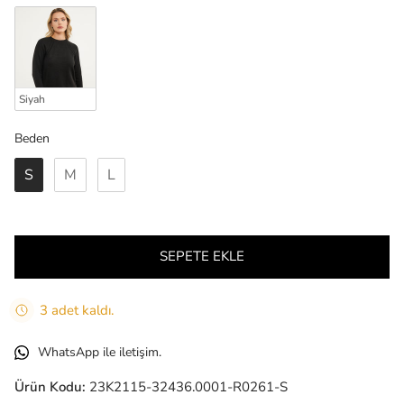
Siyah
Beden
Beden
S
M
L
SEPETE EKLE
3 adet kaldı.
WhatsApp ile iletişim.
Ürün Kodu:
23K2115-32436.0001-R0261-S