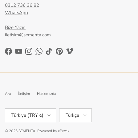
0312 736 36 82
WhatsApp
Bize Yazın
iletisim@sementa.com
Facebook
YouTube
Instagram
WhatsApp
TikTok
Pinterest
Vimeo
Ara
İletişim
Hakkımızda
Ülke/Bölge
Dil
Türkiye (TRY ₺)
Türkçe
© 2026
SEMENTA
.
Powered by
ePratik