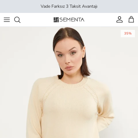
İçeriği geç
Vade Farksız 3 Taksit Avantajı
Hesap
Sep
35%