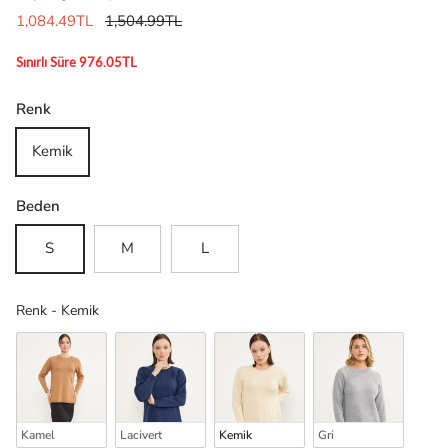
1,084.49TL
1,504.99TL
Sınırlı Süre 976.05TL
Renk
Kemik
Beden
S
M
L
Renk
Renk
-
Kemik
Kamel
Lacivert
Kemik
Gri