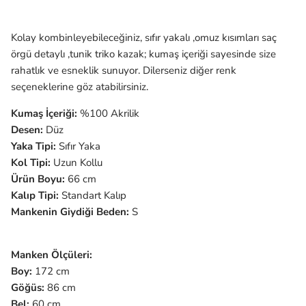
Kolay kombinleyebileceğiniz, sıfır yakalı ,omuz kısımları saç
örgü detaylı ,tunik triko kazak; kumaş içeriği sayesinde size
rahatlık ve esneklik sunuyor. Dilerseniz diğer renk
seçeneklerine göz atabilirsiniz.
Kumaş İçeriği:
%100
Akrilik
Desen:
Düz
Yaka Tipi:
Sıfır Yaka
Kol Tipi:
Uzun
Kollu
Ürün Boyu:
66 cm
Kalıp Tipi:
Standart Kalıp
Mankenin Giydiği Beden:
S
Manken Ölçüleri:
Boy:
172 cm
Göğüs:
86 cm
Bel:
60 cm