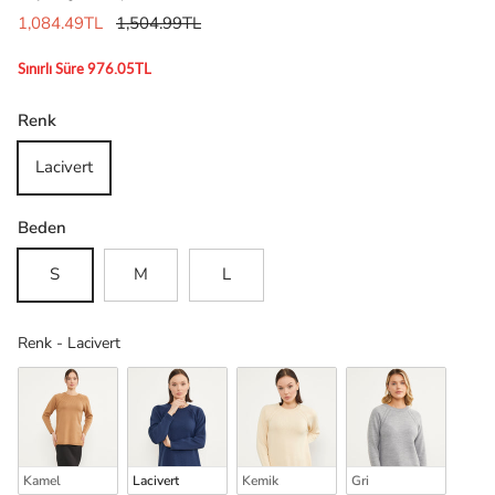
1,084.49TL
1,504.99TL
Sınırlı Süre 976.05TL
Renk
Lacivert
Beden
S
M
L
Renk
Renk
-
Lacivert
Kamel
Lacivert
Kemik
Gri