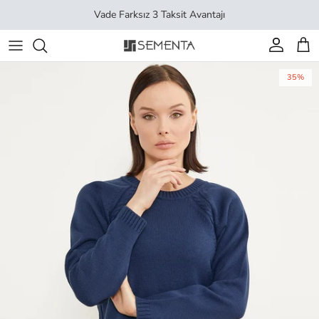
İçeriği geç
Vade Farksız 3 Taksit Avantajı
Hesap
Sep
35%