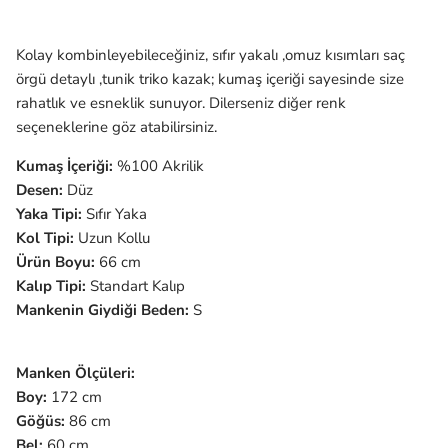
Kolay kombinleyebileceğiniz, sıfır yakalı ,omuz kısımları saç
örgü detaylı ,tunik triko kazak; kumaş içeriği sayesinde size
rahatlık ve esneklik sunuyor. Dilerseniz diğer renk
seçeneklerine göz atabilirsiniz.
Kumaş İçeriği:
%100
Akrilik
Desen:
Düz
Yaka Tipi:
Sıfır Yaka
Kol Tipi:
Uzun
Kollu
Ürün Boyu:
66 cm
Kalıp Tipi:
Standart Kalıp
Mankenin Giydiği Beden:
S
Manken Ölçüleri:
Boy:
172 cm
Göğüs:
86 cm
Bel:
60 cm