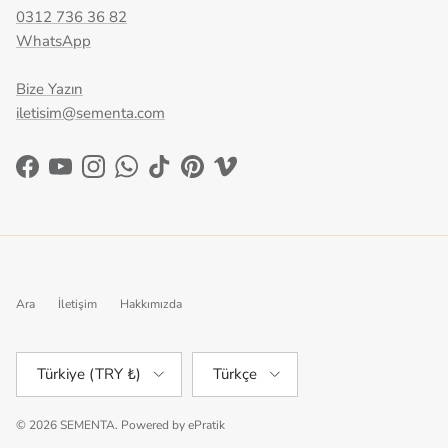
0312 736 36 82
WhatsApp
Bize Yazın
iletisim@sementa.com
Facebook
YouTube
Instagram
WhatsApp
TikTok
Pinterest
Vimeo
Ara
İletişim
Hakkımızda
Ülke/Bölge
Dil
Türkiye (TRY ₺)
Türkçe
© 2026
SEMENTA
.
Powered by
ePratik