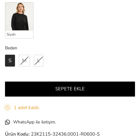
Siyah
Beden
Beden
S
M
L
SEPETE EKLE
1 adet kaldı.
WhatsApp ile iletişim.
Ürün Kodu:
23K2115-32436.0001-R0600-S