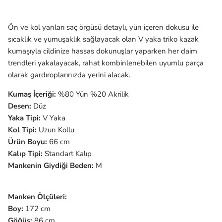
Ön ve kol yanları saç örgüsü detaylı, yün içeren dokusu ile
sıcaklık ve yumuşaklık sağlayacak olan V yaka triko kazak
kumaşıyla cildinize hassas dokunuşlar yaparken her daim
trendleri yakalayacak, rahat kombinlenebilen uyumlu parça
olarak gardıroplarınızda yerini alacak.
Kumaş İçeriği:
%80 Yün %20 Akrilik
Desen:
Düz
Yaka Tipi:
V Yaka
Kol Tipi:
Uzun
Kollu
Ürün Boyu:
66 cm
Kalıp Tipi:
Standart Kalıp
Mankenin Giydiği Beden:
M
Manken Ölçüleri:
Boy:
172 cm
Göğüs:
86 cm