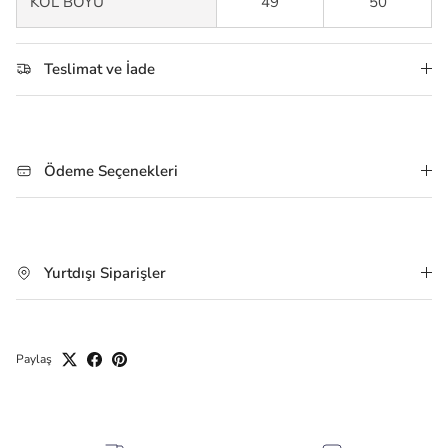
KOL BOYU
49
50
Teslimat ve İade
Ödeme Seçenekleri
Yurtdışı Siparişler
Paylaş