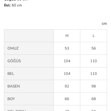
Bel:
60 cm
cm
M
L
OMUZ
53
56
GÖĞÜS
104
110
BEL
104
110
BASEN
92
98
BOY
66
68