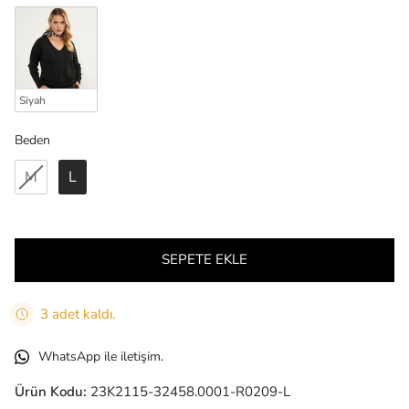
Siyah
Beden
Beden
M
L
SEPETE EKLE
3 adet kaldı.
WhatsApp ile iletişim.
Ürün Kodu:
23K2115-32458.0001-R0209-L