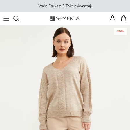
İçeriği geç
Vade Farksız 3 Taksit Avantajı
Hesap
Sep
35%