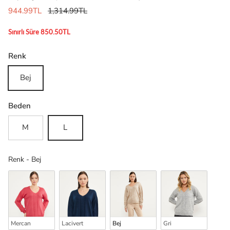
944.99TL
1,314.99TL
Sınırlı Süre 850.50TL
Renk
Bej
Beden
M
L
Renk
Renk
-
Bej
Mercan
Lacivert
Bej
Gri