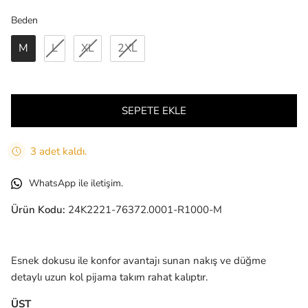
Beden
Beden
M
L
XL
2XL
SEPETE EKLE
3 adet kaldı.
WhatsApp ile iletişim.
Ürün Kodu:
24K2221-76372.0001-R1000-M
Esnek dokusu ile konfor avantajı sunan nakış ve düğme
detaylı uzun kol pijama takım rahat kalıptır.
ÜST