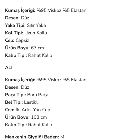
Kumaş İçeriği:
%95 Viskoz %5 Elastan
Desen:
Düz
Yaka Tipi:
Sıfır Yaka
Kol Tipi:
Uzun Kollu
Cep:
Cepsiz
Ürün Boyu:
67 cm
Kalıp Tipi:
Rahat Kalıp
ALT
Kumaş İçeriği:
%95 Viskoz %5 Elastan
Desen:
Düz
Paça Tipi:
Boru Paça
Bel Tipi:
Lastikli
Cep:
İki Adet Yan Cep
Ürün Boyu:
103 cm
Kalıp Tipi:
Rahat Kalıp
Mankenin Giydiği Beden:
M