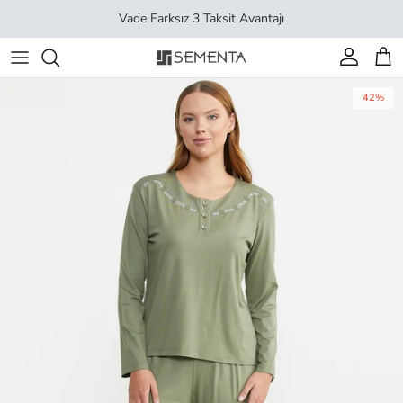
İçeriği geç
Vade Farksız 3 Taksit Avantajı
Hesap
Sep
42%