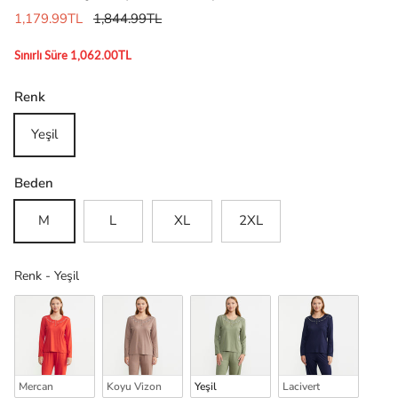
1,179.99TL
1,844.99TL
Sınırlı Süre 1,062.00TL
Renk
Yeşil
Beden
M
L
XL
2XL
Renk
Renk
-
Yeşil
Mercan
Koyu Vizon
Yeşil
Lacivert