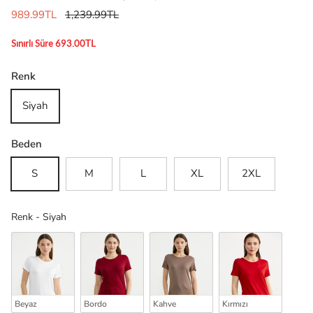
989.99TL
1,239.99TL
Sınırlı Süre 693.00TL
Renk
Siyah
Beden
S
M
L
XL
2XL
Renk
Renk
-
Siyah
Beyaz
Bordo
Kahve
Kırmızı