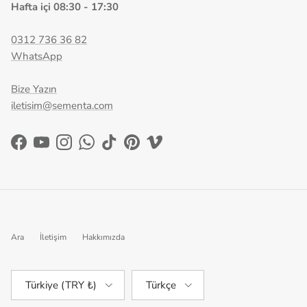
Hafta içi 08:30 - 17:30
0312 736 36 82
WhatsApp
Bize Yazın
iletisim@sementa.com
Facebook
YouTube
Instagram
WhatsApp
TikTok
Pinterest
Vimeo
Ara
İletişim
Hakkımızda
Ülke/Bölge
Dil
Türkiye (TRY ₺)
Türkçe