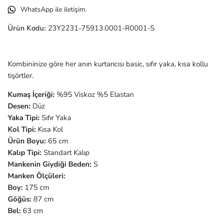
WhatsApp ile iletişim.
Ürün Kodu:
23Y2231-75913.0001-R0001-S
Kombininize göre her anın kurtarıcısı basic, sıfır yaka, kısa kollu
tişörtler.
Kumaş İçeriği:
%95 Viskoz %5 Elastan
Desen:
Düz
Yaka Tipi:
Sıfır
Yaka
Kol Tipi:
Kısa Kol
Ürün Boyu:
65 cm
Kalıp Tipi:
Standart Kalıp
Mankenin Giydiği Beden:
S
Manken Ölçüleri:
Boy:
175 cm
Göğüs:
87 cm
Bel:
63 cm