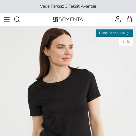
İçeriği geç
Vade Farksız 3 Taksit Avantajı
Hesap
Sep
Geniş Beden Aralığı
44%