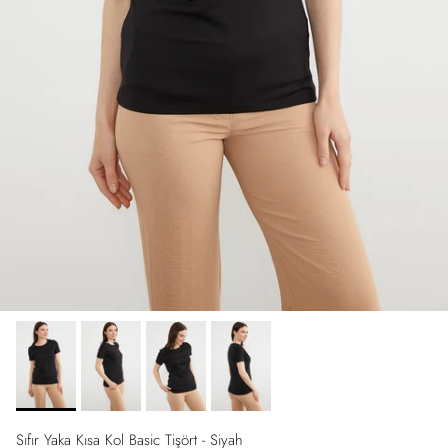
Sıfır Yaka Kısa Kol Basic Tişört - Siyah