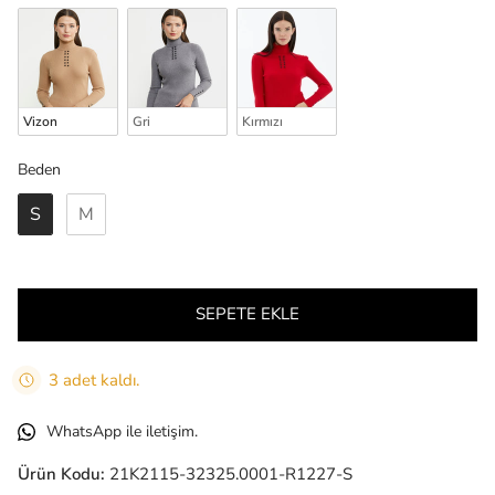
Vizon
Gri
Kırmızı
Beden
Beden
S
M
SEPETE EKLE
3 adet kaldı.
WhatsApp ile iletişim.
Ürün Kodu:
21K2115-32325.0001-R1227-S