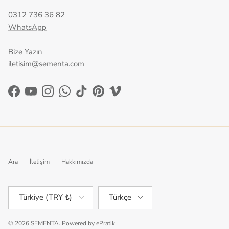
0312 736 36 82
WhatsApp
Bize Yazın
iletisim@sementa.com
Facebook
YouTube
Instagram
WhatsApp
TikTok
Pinterest
Vimeo
Ara
İletişim
Hakkımızda
Ülke/Bölge
Dil
Türkiye (TRY ₺)
Türkçe
© 2026
SEMENTA
.
Powered by
ePratik