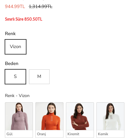
944.99TL
1,314.99TL
Sınırlı Süre 850.50TL
Renk
Vizon
Beden
S
M
Renk
Renk
-
Vizon
Gül
Oranj
Kiremit
Kemik