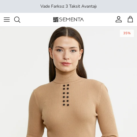
İçeriği geç
Vade Farksız 3 Taksit Avantajı
Hesap
Sep
35%