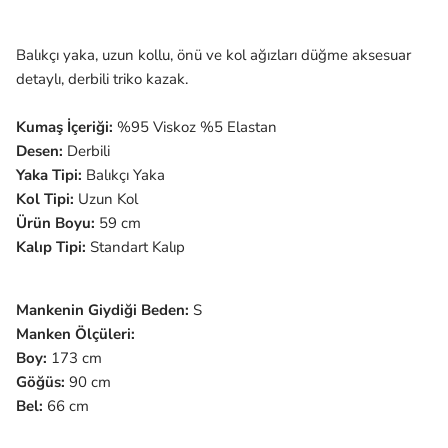
Balıkçı yaka, uzun kollu, önü ve kol ağızları düğme aksesuar
detaylı, derbili triko kazak.
Kumaş İçeriği:
%95 Viskoz %5 Elastan
Desen:
Derbili
Yaka Tipi:
Balıkçı Yaka
Kol Tipi:
Uzun Kol
Ürün Boyu:
59 cm
Kalıp Tipi:
Standart Kalıp
Mankenin Giydiği Beden:
S
Manken Ölçüleri:
Boy:
173 cm
Göğüs:
90 cm
Bel:
66 cm