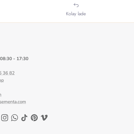
Kolay İade
 08:30 - 17:30
6 36 82
pp
n
@sementa.com
ok
uTube
Instagram
WhatsApp
TikTok
Pinterest
Vimeo