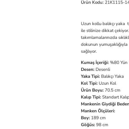
Ürün Kodu:
21K1115-1
Uzun kollu balıkçı yaka 
ile stilinize dikkat çekiyo
takımlamalarınızda sıklıkl
dokunun yumuşaklığıyla s
sağlıyor.
Kumaş İçeriği:
%80 Yün 
Desen:
Desenli
Yaka Tipi:
Balıkçı Yaka
Kol Tipi:
Uzun
Kol
Ürün Boyu:
70.5 cm
Kalıp Tipi:
Standart Kalı
Mankenin Giydiği Beden
Manken Ölçüleri:
Boy:
189 cm
Göğüs:
98 cm