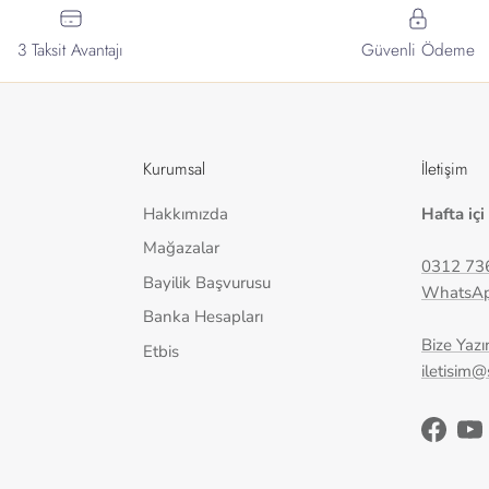
3 Taksit Avantajı
Güvenli Ödeme
Kurumsal
İletişim
Hakkımızda
Hafta içi
Mağazalar
0312 73
Bayilik Başvurusu
WhatsA
Banka Hesapları
Bize Yazı
Etbis
iletisim
Facebo
Yo