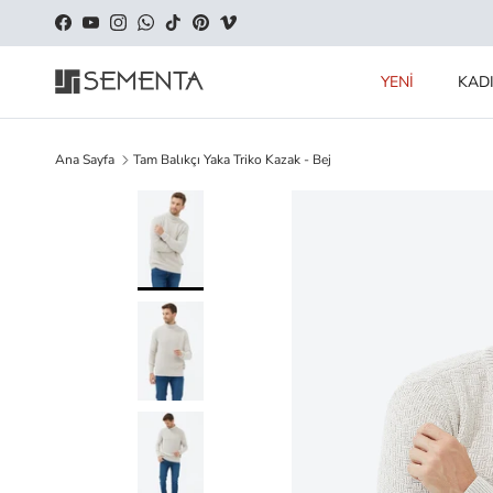
İçeriği geç
Facebook
YouTube
Instagram
WhatsApp
TikTok
Pinterest
Vimeo
YENİ
KAD
Ana Sayfa
Tam Balıkçı Yaka Triko Kazak - Bej