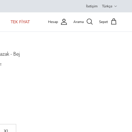
Dil
İletişim
Türkçe
TEK FİYAT
Hesap
Arama
Sepet
azak - Bej
L
XL