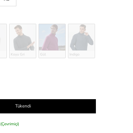
Koyu Gri
Gül
Indigo
Tükendi
(Çevrimiçi)