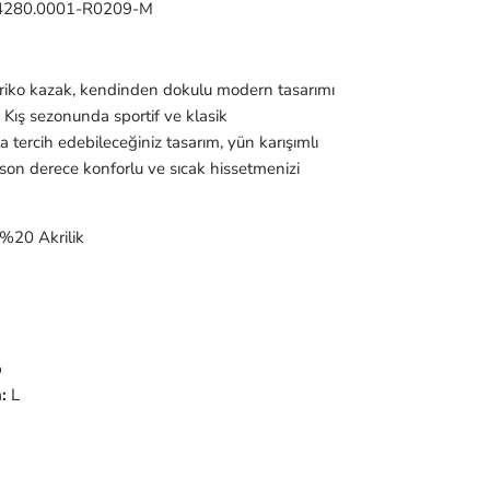
4280.0001-R0209-M
triko kazak, kendinden dokulu modern tasarımı
r. Kış sezonunda sportif ve klasik
a tercih edebileceğiniz tasarım, yün karışımlı
on derece konforlu ve sıcak hissetmenizi
%20 Akrilik
p
:
L