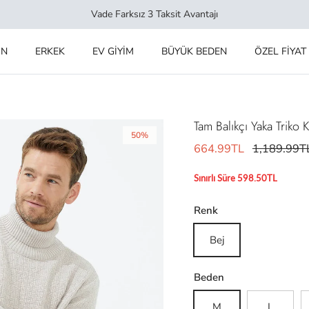
Vade Farksız 3 Taksit Avantajı
IN
ERKEK
EV GİYİM
BÜYÜK BEDEN
ÖZEL FİYAT
Tam Balıkçı Yaka Triko K
50%
664.99TL
1,189.99T
Sınırlı Süre 598.50TL
Renk
Bej
Beden
M
L