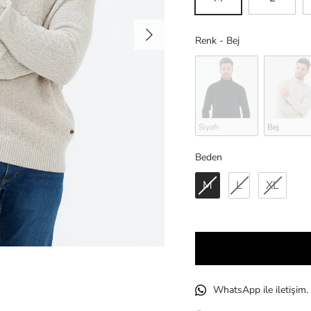
Sonraki
Renk
Renk
-
Bej
Siyah
Bej
Beden
Beden
M
L
XL
WhatsApp ile iletişim.