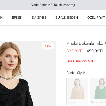
Vade Farksız 3 Taksit Avantajı
IN
ERKEK
EV GİYİM
BÜYÜK BEDEN
ÖZEL FİYAT
V Yaka Dökümlü Triko K
37%
323.99TL
459.99TL
Sınırlı Süre 291.60TL
Renk
Renk
-
Siyah
Kamel
Benetton Ye