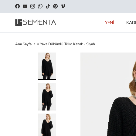
İçeriği geç
Facebook
YouTube
Instagram
WhatsApp
TikTok
Pinterest
Vimeo
YENİ
KAD
Ana Sayfa
V Yaka Dökümlü Triko Kazak - Siyah