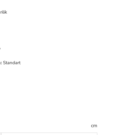
ilik
p
:
Standart
cm