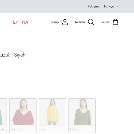
Dil
İletişim
Türkçe
TEK FİYAT
Hesap
Arama
Sepet
azak - Siyah
şil
Kırmızı
Sarı
Haki