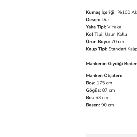
Kumaş İçeriği
: %100 Akr
Desen:
Düz
Yaka Tipi:
V Yaka
Kol Tipi:
Uzun Kollu
Ürün Boyu:
70 cm
Kalıp Tipi:
Standart Kalı
Mankenin Giydiği Beden
Manken Ölçüleri:
Boy:
175 cm
Göğüs:
87 cm
Bel:
63 cm
Basen:
90 cm