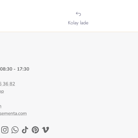
Kolay İade
 08:30 - 17:30
6 36 82
pp
n
@sementa.com
ok
uTube
Instagram
WhatsApp
TikTok
Pinterest
Vimeo