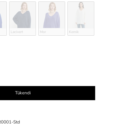
Lacivert
Mor
Kemik
Tükendi
0001-Std