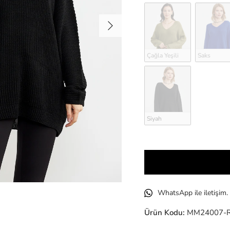
Sonraki
Çağla Yeşili
Saks
Siyah
WhatsApp ile iletişim.
Ürün Kodu:
MM24007-R