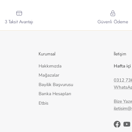
3 Taksit Avantajı
Güvenli Ödeme
Kurumsal
İletişim
Hakkımızda
Hafta içi
Mağazalar
0312 73
Bayilik Başvurusu
WhatsA
Banka Hesapları
Bize Yazı
Etbis
iletisim
Facebo
Yo