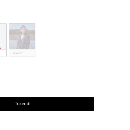
Lacivert
Tükendi