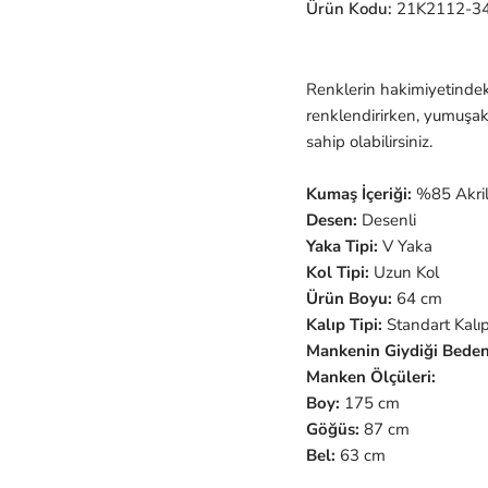
Ürün Kodu:
21K2112-3
Renklerin hakimiyetindeki 
renklendirirken, yumuşak
sahip olabilirsiniz.
Kumaş İçeriği:
%85 Akril
Desen:
Desenli
Yaka Tipi:
V Yaka
Kol Tipi:
Uzun Kol
Ürün Boyu:
64 cm
Kalıp Tipi:
Standart Kalı
Mankenin Giydiği Beden
Manken Ölçüleri:
Boy:
175 cm
Göğüs:
87 cm
Bel:
63 cm