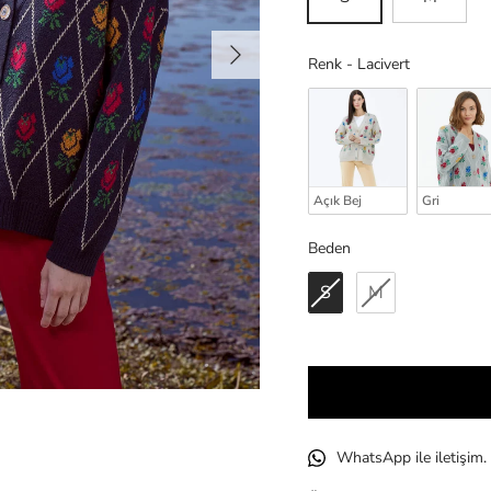
Sonraki
Renk
Renk
-
Lacivert
Açık Bej
Gri
Beden
Beden
S
M
WhatsApp ile iletişim.