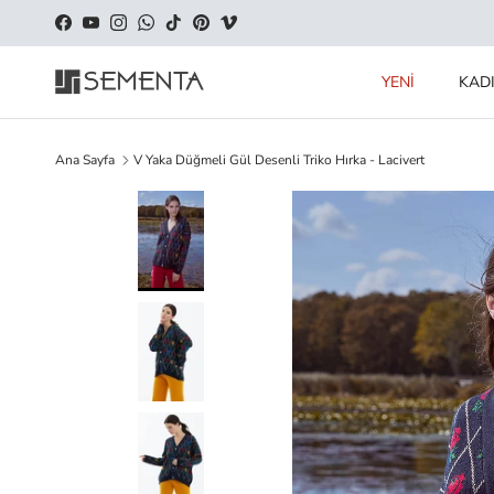
İçeriği geç
Facebook
YouTube
Instagram
WhatsApp
TikTok
Pinterest
Vimeo
YENİ
KAD
Ana Sayfa
V Yaka Düğmeli Gül Desenli Triko Hırka - Lacivert