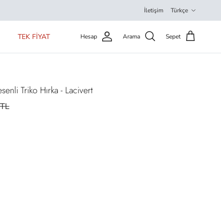
Dil
İletişim
Türkçe
TEK FİYAT
Hesap
Arama
Sepet
nli Triko Hırka - Lacivert
9TL