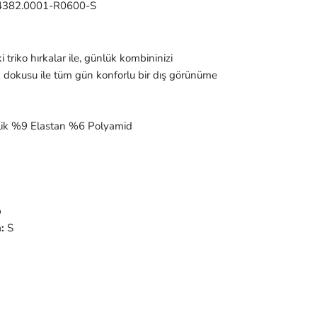
4382.0001-R0600-S
triko hırkalar ile, günlük kombininizi
 dokusu ile tüm gün konforlu bir dış görünüme
ik %9 Elastan %6 Polyamid
p
:
S