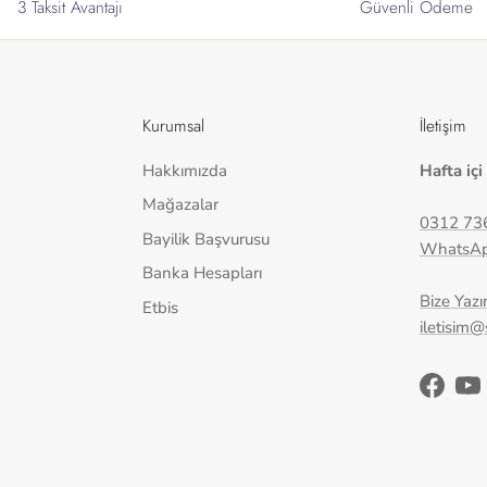
3 Taksit Avantajı
Güvenli Ödeme
Kurumsal
İletişim
Hakkımızda
Hafta içi
Mağazalar
0312 73
Bayilik Başvurusu
WhatsA
Banka Hesapları
Bize Yazı
Etbis
iletisim
Facebo
Yo