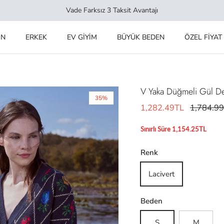
Vade Farksız 3 Taksit Avantajı
IN
ERKEK
EV GİYİM
BÜYÜK BEDEN
ÖZEL FİYAT
V Yaka Düğmeli Gül Dese
35%
1,282.49TL
1,784.9
Sınırlı Süre 1,154.25TL
Renk
Lacivert
Beden
S
M