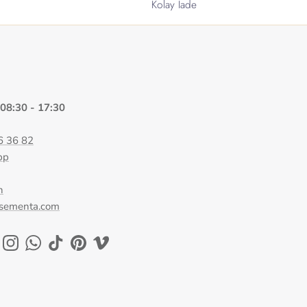
Kolay İade
 08:30 - 17:30
6 36 82
pp
n
@sementa.com
ok
uTube
Instagram
WhatsApp
TikTok
Pinterest
Vimeo